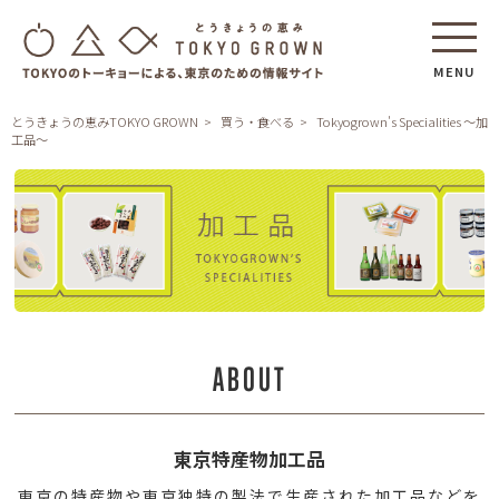
MENU
とうきょうの恵みTOKYO GROWN
買う・食べる
Tokyogrown's Specialities ～加
工品～
Tokyogrown's
Specialities
～
ABOUT
加
工
品
東京特産物加工品
～
東京の特産物や東京独特の製法で生産された加工品などを