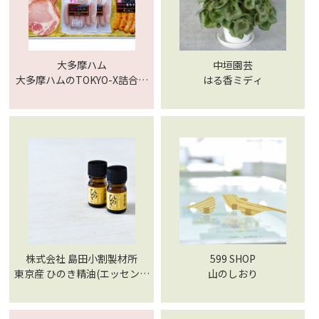
大多摩ハム
中垣園芸
大多摩ハムのTOKYO-X詰合せ
はる香ミディ
セット
株式会社 島田小割製材所
599 SHOP
東京産 ひのき精油(エッセンシ
山のしおり
ャルオイル)