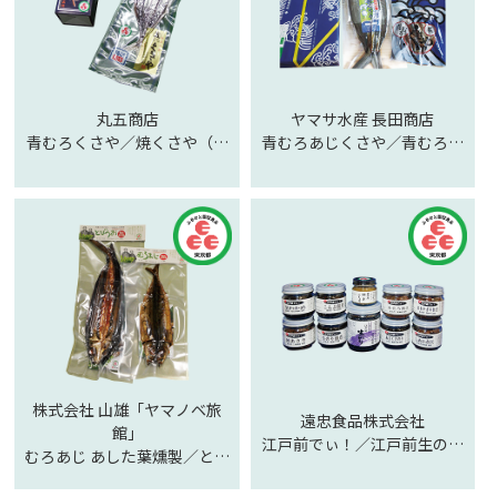
丸五商店
ヤマサ水産 長田商店
青むろくさや／焼くさや（素
青むろあじくさや／青むろ焼
焼）
きくさや／焼きくさや／飛魚
くさや／飛魚塩干し／とびう
お燻製／青むろあじ燻製
株式会社 山雄「ヤマノベ旅
遠忠食品株式会社
館」
江戸前でぃ！／江戸前生のり
むろあじ あした葉燻製／とび
／東京産柚子こしょう
うお あした葉燻製