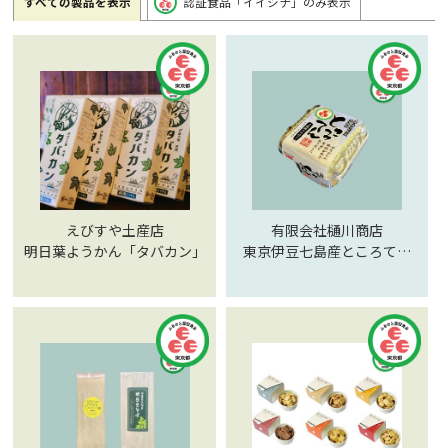
すべての製品を表示
認証食品「イイシナ」のみ表示
えびすや土産店
有限会社樋川商店
明日葉ようかん「タバカン」
東京伊豆七島産ところてん
（三杯酢）