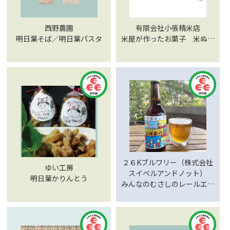
西野農園
有限会社小張精米店
明日葉そば／明日葉パスタ
米屋が作ったお菓子 米ぬか
クッキー TOKYO MADE
２６Kブルワリー（株式会社
ゆい工房
スイベルアンドノット）
明日葉かりんとう
みんなのむさしのレールエー
ル