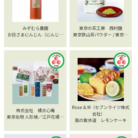
みずむら農園
東京の茶工房 西村園
お日さまにんじん（にんじん
東京狭山茶パウダー / 東京ほ
ミックスジュース）
うじ茶パウダー
Rose & M（セブンライツ株式
株式会社 橘点心庵
会社）
東京名物 人形焼／江戸花橘ど
風の散歩道 レモンケーキ
らやき（粒あん）／江戸東京
野菜ケーキ／江戸東京野菜ケ
ーキ（内藤とうがらし）／東