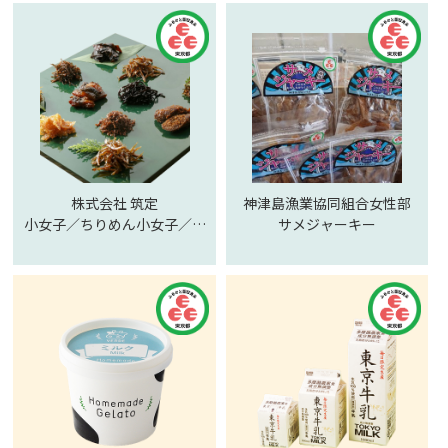
株式会社 筑定
神津島漁業協同組合女性部
小女子／ちりめん小女子／あ
サメジャーキー
み／白寿／細昆布／うなぎ佃
煮／いかあられ／三色昆布／
たら子佃煮／たら子昆布／か
つぶし昆布