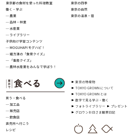
東京都の食材を使った料理教室
東京の四季
働く・学ぶ
東京の自然
─ 農業
東京の温泉・宿
─ 森林・林業
─ 水産業
─ ライブラリー
子供向け学習コンテンツ
─ MOGUHAPI モグハピ！
─ 緒方湊の「食育クイズ」
─ 「畜産クイズ」
─ 農林水産業をみんなで学ぼう！
東京の特産物
TOKYO GROWN について
TOKYO GROWN とは
買う・食べる
数字で見る学ぶ・働く
─ 加工品
フォトライブラリー
プレゼント
─ 販売店
グロウンお日さま観察日記
─ 飲食店
直売所へ行こう
レシピ