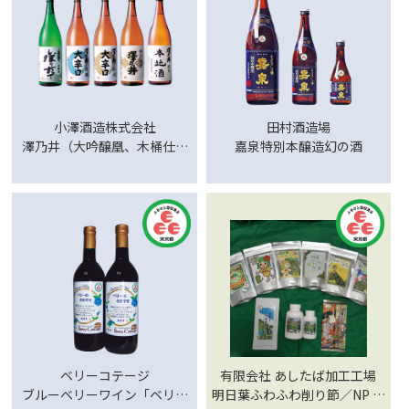
酒）／TOKYO BLUES セッシ
ョンエール／多摩の恵 「明治
復刻地ビール」
小澤酒造株式会社
田村酒造場
澤乃井（大吟醸凰、木桶仕込
嘉泉特別本醸造幻の酒
彩は、大吟醸、純米大吟醸、
純米本地酒、特別純米、純米
大辛口、純米原酒、ぎんか
ら、元禄酒、しぼりたて、本
醸造大辛口、本醸造生酒、生
貯蔵酒）
ベリーコテージ
有限会社 あしたば加工工場
ブルーベリーワイン「ベリー
明日葉ふわふわ削り節／NP 明