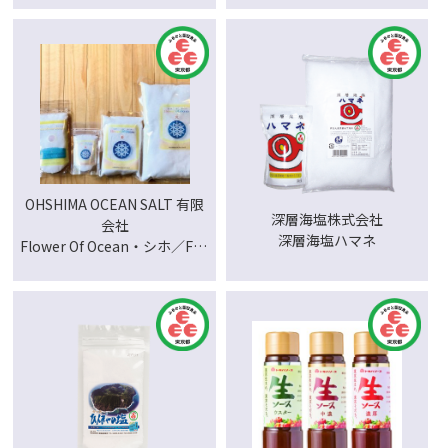
の精 漬物塩 ・海の精 有機ハ
ーブソルト ・海の精 有機ペッ
パーソルト ・海の精 なんでも
ソルト ・海の精 うましお ・
海の精 濃厚にがり液 海の調べ
・海の精 炊き込みごはんの味
・海の精 煎り酒 濃厚タイプ
OHSHIMA OCEAN SALT 有限
深層海塩株式会社
会社
深層海塩ハマネ
Flower Of Ocean・シホ／Full
Moon Ocean・シホ