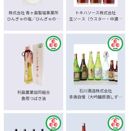
株式会社 青ヶ島製塩事業所
トキハソース株式会社
ひんぎゃの塩／ひんぎゃの味
生ソース（ウスター・中濃・
わい水塩
濃厚）
石川酒造株式会社
利島農業協同組合
多満自慢（大吟醸原酒しずく
食用つばき油
取り／大吟醸／純米 大吟醸／
たまの慶純米大吟醸／熊川一
番地純米／ 山廃仕込原酒二年
熟成／純米原酒あらばしり生
酒／ さらさらにごり純米生