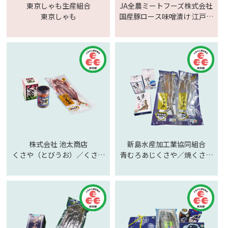
東京しゃも生産組合
JA全農ミートフーズ株式会社
東京しゃも
国産豚ロース味噌漬け 江戸甘
味噌使用
株式会社 池太商店
新島水産加工業協同組合
くさや（とびうお）／くさや
青むろあじくさや／焼くさや
（青むろあじ）／焼くさや
（味付）／焼くさや（素焼）
（素焼）