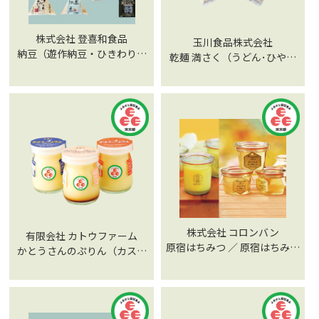
株式会社 登喜和食品
玉川食品株式会社
納豆（遊作納豆・ひきわり納
乾麺 満さく（うどん･ひやむ
豆・多磨納豆・黒豆納豆・武
ぎ）
蔵府中納豆 けやき）／生て
んぺ（生てんぺ・黒生てん
ぺ）
株式会社 コロンバン
有限会社 カトウファーム
原宿はちみつ ／ 原宿はちみつ
かとうさんのぷりん（カスタ
プリン
ード・なめらか・ジャージ
ー）