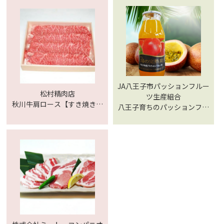
JA八王子市パッションフルー
松村精肉店
ツ生産組合
秋川牛肩ロース【すき焼き・
八王子育ちのパッションフル
焼肉用300g入り】
ーツで作った果汁飲料