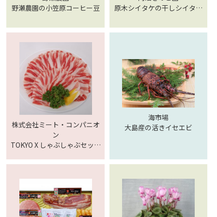
野瀬農園の小笠原コーヒー豆
原木シイタケの干しシイタケ
と粉末シイタケ
海市場
株式会社ミート・コンパニオ
大島産の活きイセエビ
ン
TOKYO X しゃぶしゃぶセット
(600g)