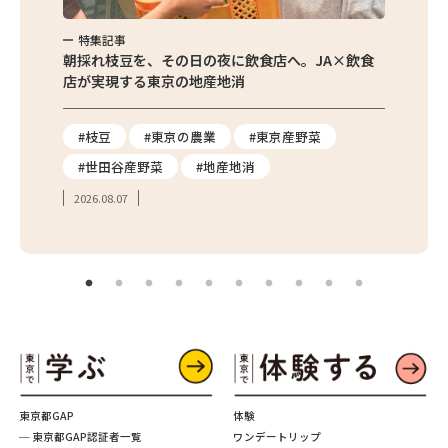
特集記事
特集記事
朝採れ枝豆を、その日の夜に飲食店へ。JA×飲食
農家さんが先生に
店が実現する東京の地産地消
を取材
#枝豆
#東京の農業
#東京産野菜
#東京の農業
#世田谷産野菜
#地産地消
#学校給食
2026.08.07
2026.08.03
東京都GAP
体験
─ 東京都GAP認証者一覧
ワンデートリップ