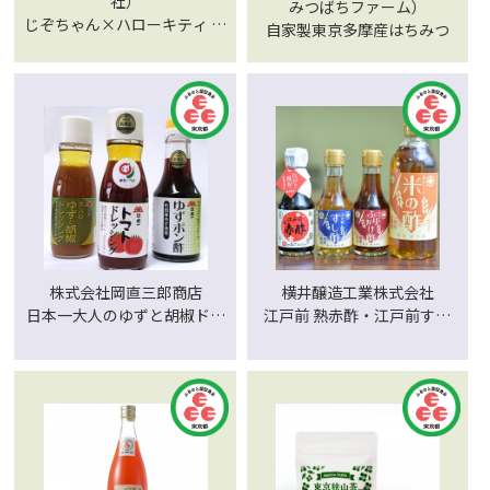
社）
みつばちファーム）
じぞちゃん×ハローキティ 煎
自家製東京多摩産はちみつ
餅
株式会社岡直三郎商店
横井醸造工業株式会社
日本一大人のゆずと胡椒ドレ
江戸前 熟赤酢・江戸前すし
ッシング 日本一ゆずポン
酢・ふりかけ酢・きんしょう
酢 日本一トマトドレッシン
米の酢
グ