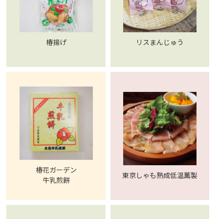
椿揚げ
リスまんじゅう
椿花ガーデン
東京しゃも熟成低温薫製
牛乳煎餅