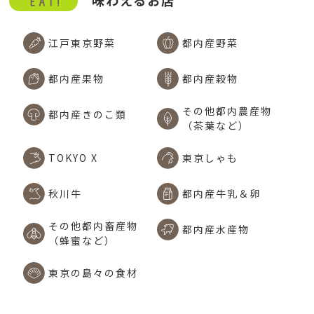
味わえるお店
江戸東京野菜
都内産野菜
都内産果物
都内産穀物
その他都内農産物
都内産きのこ類
（茶葉など）
TOKYO X
東京しゃも
秋川牛
都内産牛乳＆卵
その他都内畜産物
都内産水産物
（蜂蜜など）
東京の島々の食材