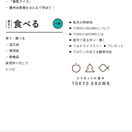
─ 「畜産クイズ」
─ 農林水産業をみんなで学ぼう！
東京の特産物
TOKYO GROWN について
TOKYO GROWN とは
買う・食べる
数字で見る学ぶ・働く
─ 加工品
フォトライブラリー
プレゼント
─ 販売店
グロウンお日さま観察日記
─ 飲食店
直売所へ行こう
レシピ