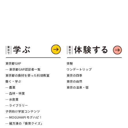
東京都GAP
体験
─ 東京都GAP認証者一覧
ワンデートリップ
東京都の食材を使った料理教室
東京の四季
働く・学ぶ
東京の自然
─ 農業
東京の温泉・宿
─ 森林・林業
─ 水産業
─ ライブラリー
子供向け学習コンテンツ
─ MOGUHAPI モグハピ！
─ 緒方湊の「食育クイズ」