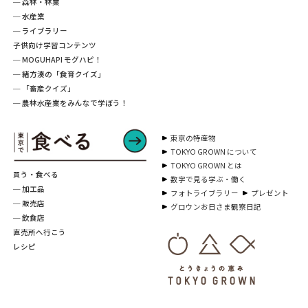
─ 森林・林業
─ 水産業
─ ライブラリー
子供向け学習コンテンツ
─ MOGUHAPI モグハピ！
─ 緒方湊の「食育クイズ」
─ 「畜産クイズ」
─ 農林水産業をみんなで学ぼう！
東京の特産物
TOKYO GROWN について
TOKYO GROWN とは
買う・食べる
数字で見る学ぶ・働く
─ 加工品
フォトライブラリー
プレゼント
─ 販売店
グロウンお日さま観察日記
─ 飲食店
直売所へ行こう
レシピ