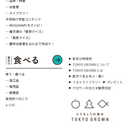
─ 森林・林業
─ 水産業
─ ライブラリー
子供向け学習コンテンツ
─ MOGUHAPI モグハピ！
─ 緒方湊の「食育クイズ」
─ 「畜産クイズ」
─ 農林水産業をみんなで学ぼう！
東京の特産物
TOKYO GROWN について
TOKYO GROWN とは
買う・食べる
数字で見る学ぶ・働く
─ 加工品
フォトライブラリー
プレゼント
─ 販売店
グロウンお日さま観察日記
─ 飲食店
直売所へ行こう
レシピ