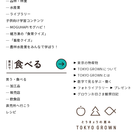
─ 森林・林業
─ 水産業
─ ライブラリー
子供向け学習コンテンツ
─ MOGUHAPI モグハピ！
─ 緒方湊の「食育クイズ」
─ 「畜産クイズ」
─ 農林水産業をみんなで学ぼう！
東京の特産物
TOKYO GROWN について
TOKYO GROWN とは
買う・食べる
数字で見る学ぶ・働く
─ 加工品
フォトライブラリー
プレゼント
─ 販売店
グロウンお日さま観察日記
─ 飲食店
直売所へ行こう
レシピ