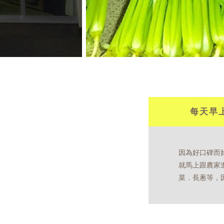
每天早
因為好口碑而
就馬上跟農家
菜．長蔥等，