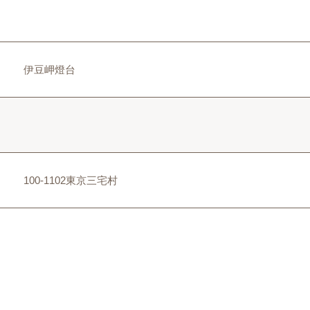
伊豆岬燈台
100-1102東京三宅村