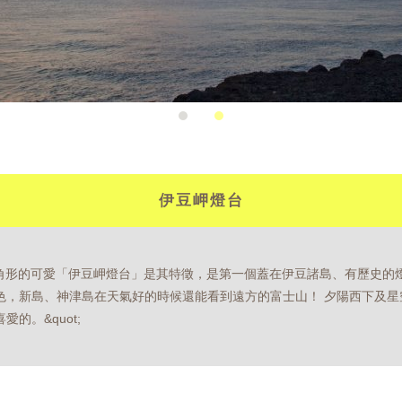
伊豆岬燈台
現四角形的可愛「伊豆岬燈台」是其特徵，是第一個蓋在伊豆諸島、有歷史的
色，新島、神津島在天氣好的時候還能看到遠方的富士山！ 夕陽西下及星
的。&quot;