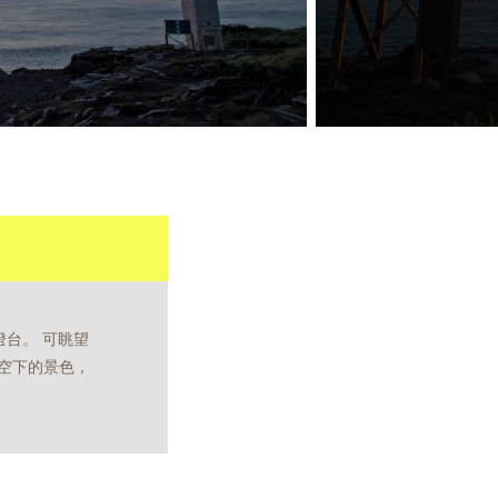
燈台。 可眺望
空下的景色，