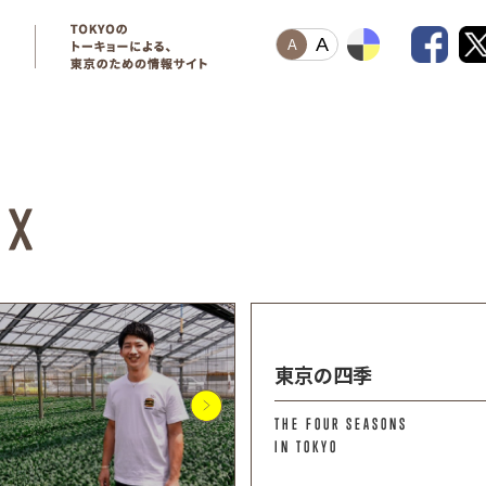
A
A
東京の四季
THE FOUR SEASONS
IN TOKYO