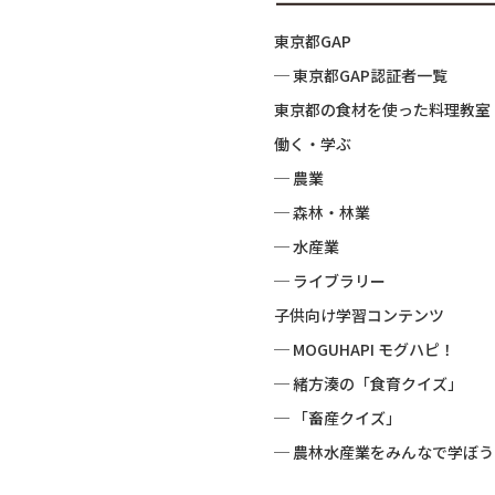
東京都GAP
─ 東京都GAP認証者一覧
東京都の食材を使った料理教室
働く・学ぶ
─ 農業
─ 森林・林業
─ 水産業
─ ライブラリー
子供向け学習コンテンツ
─ MOGUHAPI モグハピ！
─ 緒方湊の「食育クイズ」
─ 「畜産クイズ」
─ 農林水産業をみんなで学ぼう