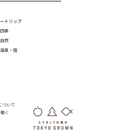
ートリップ
四季
自然
温泉・宿
 について
・働く