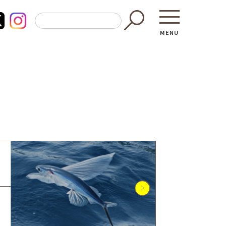
MENU
東京都GAP
買う・食べ
─ 東京都GAP認証者一覧
─ 加工品
東京都の食材を使った料理教室
─ 販売店
働く・学ぶ
─ 飲食店
─ 農業
直売所へ行
─ 森林・林業
レシピ