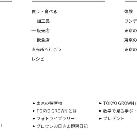
買う・食べる
体験
─ 加工品
ワンデ
─ 販売店
東京の
─ 飲食店
東京の
直売所へ行こう
東京の
レシピ
東京の特産物
TOKYO GROWN
TOKYO GROWN とは
数字で見る学ぶ
フォトライブラリー
プレゼント
！
グロウンお日さま観察日記