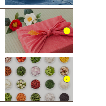
─ 水産業
─ ライブラリー
子供向け学習コンテンツ
─ MOGUHAPI モグハピ！
─ 緒方湊の「食育クイズ」
─ 「畜産クイズ」
─ 農林水産業をみんなで学ぼう！