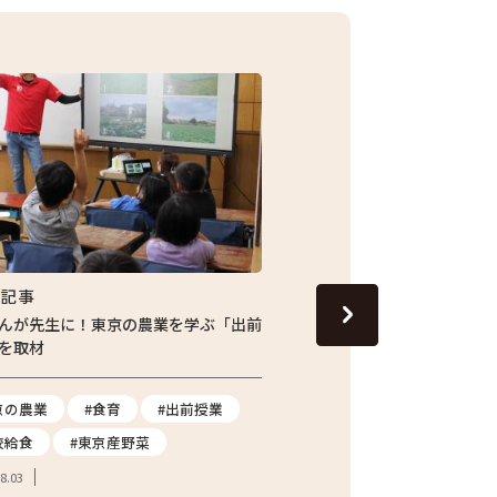
集記事
特集記事
んが先生に！東京の農業を学ぶ「出前
サクサク食感がたまらない
を取材
き揚げ
京の農業
#食育
#出前授業
#エダマメ
#枝豆
校給食
#東京産野菜
#簡単レシピ
8.03
2026.07.30