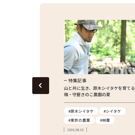
特集記事
東京産ピーマン・ナスの選び
山と共に生き、原木シイタケを育て
梅・守屋きのこ農園の夏
#ナス
#原木シイタケ
#シイタケ
法
#東京産野菜
#東京の農業
#林業
2026.08.10