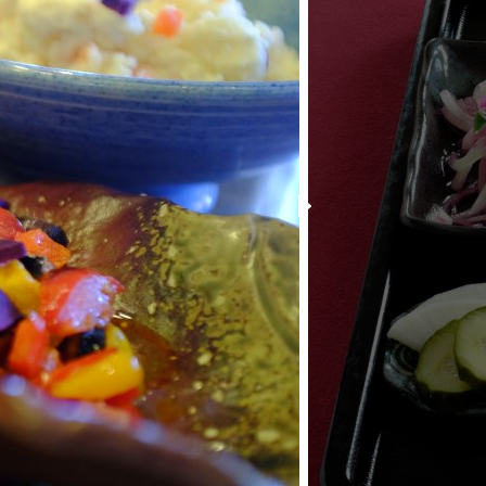
─ 水産業
─ ライブラリー
子供向け学習コンテンツ
─ MOGUHAPI モグハピ！
─ 緒方湊の「食育クイズ」
─ 「畜産クイズ」
─ 農林水産業をみんなで学ぼう！