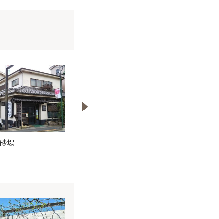
 砂場
Bistro Relation（ビス
ハーモニーガーデ
トロ ルラシオン）
1.5km
1.4km