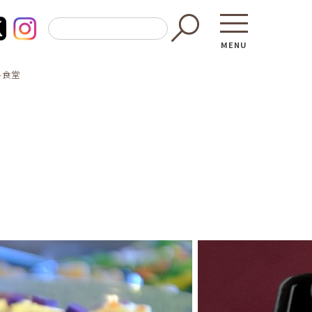
MENU
ル食堂
東京都GAP
買う・食べ
─ 東京都GAP認証者一覧
─ 加工品
東京都の食材を使った料理教室
─ 販売店
働く・学ぶ
─ 飲食店
─ 農業
直売所へ行
─ 森林・林業
レシピ