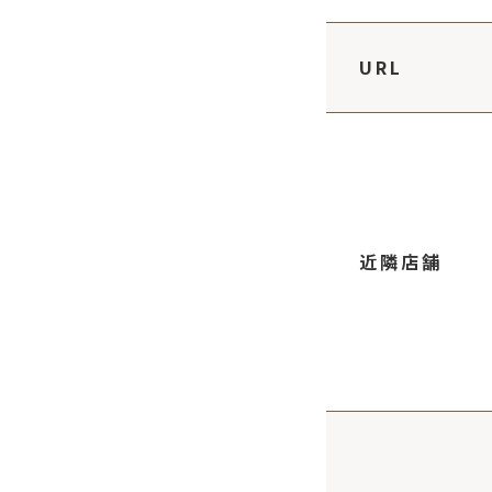
URL
近隣店舗
ワイン食堂Sautoir‐ソ
きっちん大浪
和ビストロ TOR
トワ‐
1.6km
1.7km
.6km