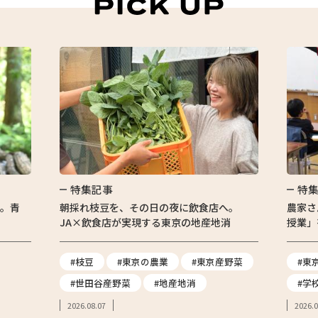
特集記事
特
る。青
朝採れ枝豆を、その日の夜に飲食店へ。
農家さ
JA×飲食店が実現する東京の地産地消
授業」
#枝豆
#東京の農業
#東京産野菜
#東
#世田谷産野菜
#地産地消
#学
2026.08.07
2026.0