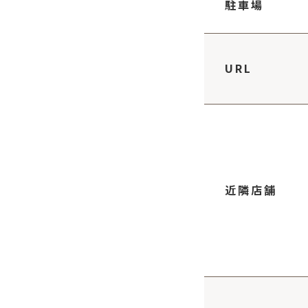
駐車場
URL
近隣店舗
そば処 萬蔵庵
Trattoria Lavita
焼肉 京城苑
.5km
2.5km
2.7km