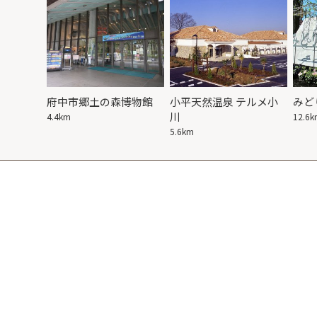
の田園風
府中市郷土の森博物館
小平天然温泉 テルメ小
みど
川
4.4km
12.6
5.6km