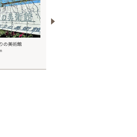
りの美術館
小林養樹園
八王子市高月町の
景
km
12.6km
15.4km