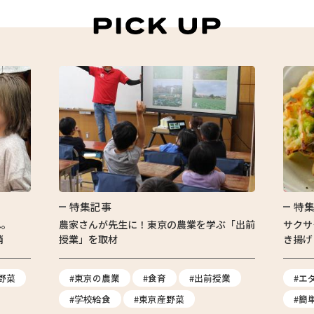
特集記事
特
へ。
農家さんが先生に！東京の農業を学ぶ「出前
サクサ
消
授業」を取材
き揚げ
野菜
#東京の農業
#食育
#出前授業
#エ
#学校給食
#東京産野菜
#簡