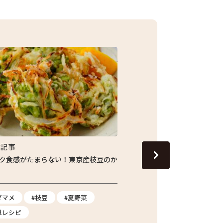
集記事
特集記事
ク食感がたまらない！東京産枝豆のか
じゅわっと旬の味わい！し
ナスの焼きびたし
ダマメ
#枝豆
#夏野菜
#ナス
#夏野菜
#
単レシピ
2026.07.24