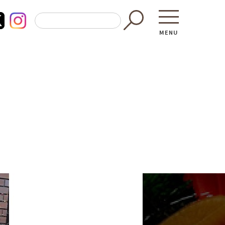
MENU
東京都GAP
買う・食べ
─ 東京都GAP認証者一覧
─ 加工品
東京都の食材を使った料理教室
─ 販売店
働く・学ぶ
─ 飲食店
─ 農業
直売所へ行
─ 森林・林業
レシピ