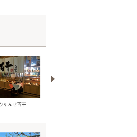
りゃんせ百干
サラダバーB.C.
史跡の駅 おたカ
1.4km
1.7km