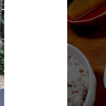
─ 水産業
─ ライブラリー
子供向け学習コンテンツ
─ MOGUHAPI モグハピ！
─ 緒方湊の「食育クイズ」
─ 「畜産クイズ」
─ 農林水産業をみんなで学ぼう！