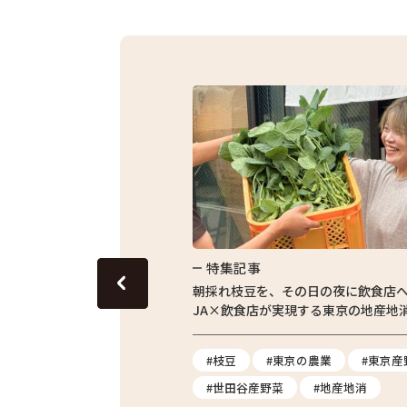
特集記事
東京の田んぼ。青梅・東京繁
朝採れ枝豆を、その日の夜に飲食店
体験をレポート
JA×飲食店が実現する東京の地産地
#農業体験
#枝豆
#東京の農業
#東京産
#親子体験
#世田谷産野菜
#地産地消