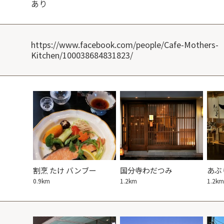
あり
https://www.facebook.com/people/Cafe-Mothers-
Kitchen/100038684831823/
割烹 たけ バンブー
国分寺わだつみ
あぶ
0.9km
1.2km
1.2km