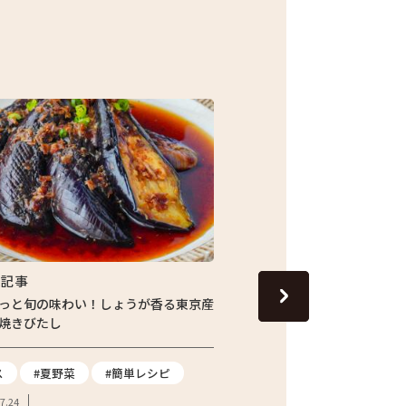
集記事
特集記事
っと旬の味わい！しょうが香る東京産
13代目の跡継ぎが守り続
焼きびたし
青梅市の「東京富の里 KAJI
てたジャガイモを訪ねて
ス
#夏野菜
#簡単レシピ
#ジャガイモ
#都市農
7.24