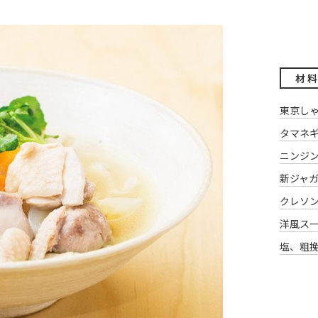
材 料
東京し
タマネ
ニンジ
新ジャ
クレソ
洋風ス
塩、粗