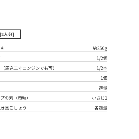
─ 水産業
─ ライブラリー
子供向け学習コンテンツ
─ MOGUHAPI モグハピ！
[2人分]
─ 緒方湊の「食育クイズ」
ゃも
約250g
─ 「畜産クイズ」
─ 農林水産業をみんなで学ぼう！
ギ
1/2個
ン（馬込三寸ニンジンでも可）
1/2本
ガ
1個
ン
適量
ープの素（顆粒）
小さじ1
挽き黒こしょう
各適量