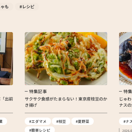
しゃも
#レシピ
特集記事
特
ぶ「出前
サクサク食感がたまらない！東京産枝豆のか
じゅわ
き揚げ
ナスの
業
#エダマメ
#枝豆
#夏野菜
#ナ
#簡単レシピ
2026.0