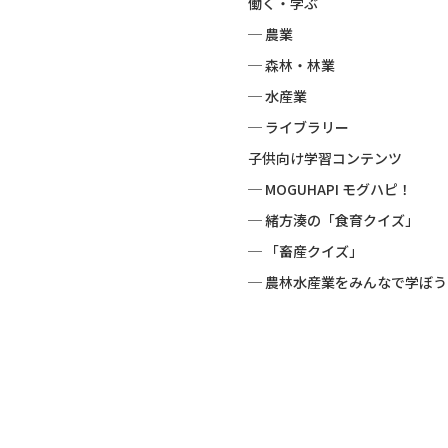
働く・学ぶ
─ 農業
─ 森林・林業
─ 水産業
─ ライブラリー
子供向け学習コンテンツ
─ MOGUHAPI モグハピ！
─ 緒方湊の「食育クイズ」
─ 「畜産クイズ」
─ 農林水産業をみんなで学ぼう