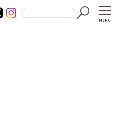
MENU
東京都GAP
買う・食べ
─ 東京都GAP認証者一覧
─ 加工品
東京都の食材を使った料理教室
─ 販売店
働く・学ぶ
─ 飲食店
─ 農業
直売所へ行
─ 森林・林業
レシピ