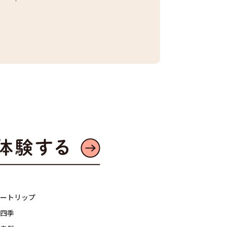
#東京産野菜
#農家へ
#地産地消
2026.07.21
ートリップ
四季