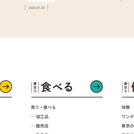
2026.07.30
買う・食べる
体験
─ 加工品
ワンデ
─ 販売店
東京の