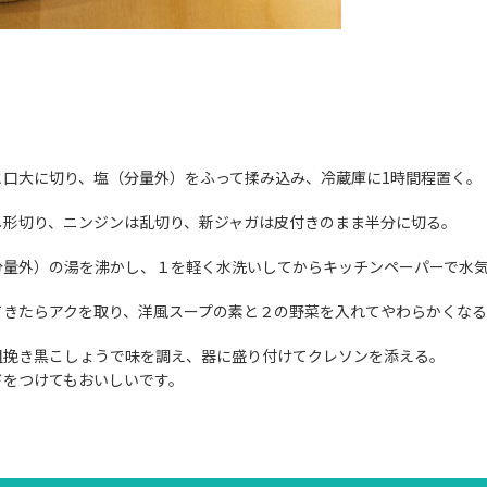
と口大に切り、塩（分量外）をふって揉み込み、冷蔵庫に1時間程置く。
し形切り、ニンジンは乱切り、新ジャガは皮付きのまま半分に切る。
（分量外）の湯を沸かし、１を軽く水洗いしてからキッチンペーパーで水
てきたらアクを取り、洋風スープの素と２の野菜を入れてやわらかくな
粗挽き黒こしょうで味を調え、器に盛り付けてクレソンを添える。
ドをつけてもおいしいです。