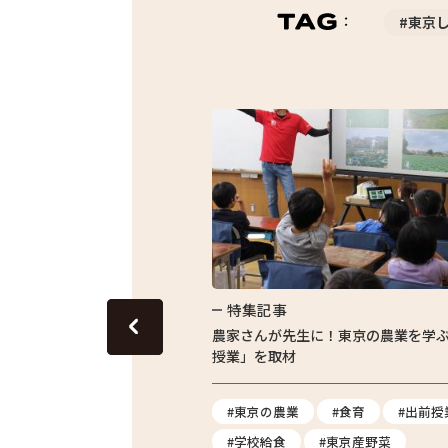
#東京
特集記事
グリーンピースのおいしさを
農家さんが先生に！東京の農業を学
授業」を取材
ス
#地産地消
#東京の農業
#食育
#出前授
#炊き込みご飯
#学校給食
#東京産野菜