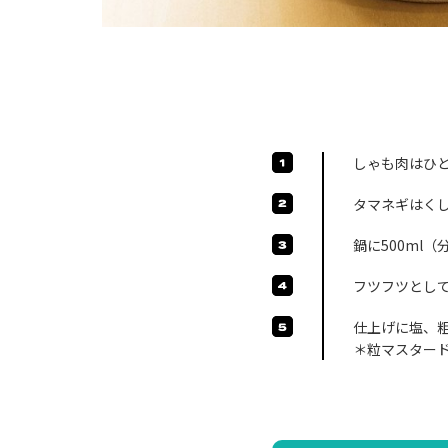
しゃも肉はひ
タマネギはく
鍋に500ml
フツフツとし
仕上げに塩、
＊粒マスター