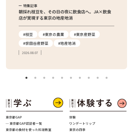
特集記事
特集
繁昌農園
朝採れ枝豆を、その日の夜に飲食店へ。JA×飲食
農家さ
店が実現する東京の地産地消
を取材
り
#枝豆
#東京の農業
#東京産野菜
#東
#世田谷産野菜
#地産地消
#学
2026.08.07
2026.
東京都GAP
体験
─ 東京都GAP認証者一覧
ワンデートリップ
東京都の食材を使った料理教室
東京の四季