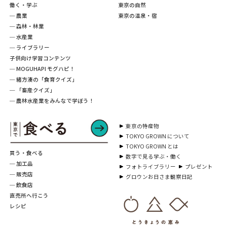
働く・学ぶ
東京の自然
─ 農業
東京の温泉・宿
─ 森林・林業
─ 水産業
─ ライブラリー
子供向け学習コンテンツ
─ MOGUHAPI モグハピ！
─ 緒方湊の「食育クイズ」
─ 「畜産クイズ」
─ 農林水産業をみんなで学ぼう！
東京の特産物
TOKYO GROWN について
TOKYO GROWN とは
買う・食べる
数字で見る学ぶ・働く
─ 加工品
フォトライブラリー
プレゼント
─ 販売店
グロウンお日さま観察日記
─ 飲食店
直売所へ行こう
レシピ