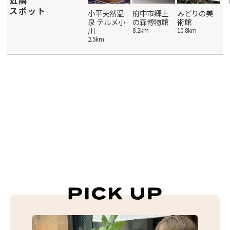
スポット
小林養樹園
八王子市高
小平天然温
府中市郷土
みどりの美
小
月町の田園
泉 テルメ小
の森博物館
術館
10.8km
10
風景
川
8.2km
10.8km
14.3km
2.5km