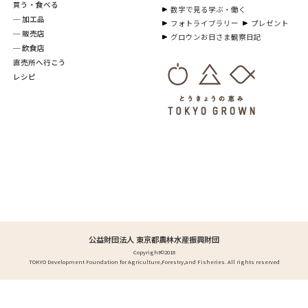
買う・食べる
数字で見る学ぶ・働く
─ 加工品
フォトライブラリー
プレゼント
─ 販売店
グロウンお日さま観察日記
─ 飲食店
直売所へ行こう
レシピ
公益財団法人 東京都農林水産振興財団
Copyright©2018
TOKYO Development Foundation for Agriculture,Forestry,and Fisheries. All rights reserved