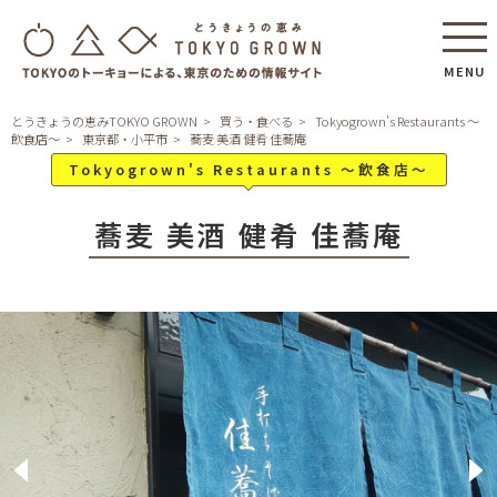
MENU
とうきょうの恵みTOKYO GROWN
買う・食べる
Tokyogrown's Restaurants ～
飲食店～
東京都・小平市
蕎麦 美酒 健肴 佳蕎庵
Tokyogrown's Restaurants ～飲食店～
蕎麦 美酒 健肴 佳蕎庵