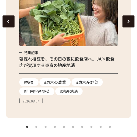
特集記事
特集
繁昌農園
朝採れ枝豆を、その日の夜に飲食店へ。JA×飲食
農家さ
店が実現する東京の地産地消
を取材
り
#枝豆
#東京の農業
#東京産野菜
#東
#世田谷産野菜
#地産地消
#学
2026.08.07
2026.