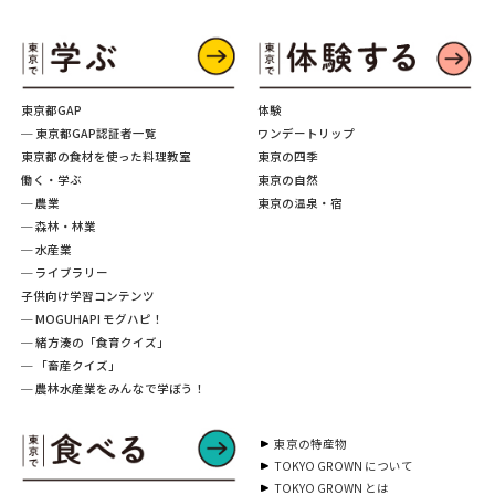
東京都GAP
体験
─ 東京都GAP認証者一覧
ワンデートリップ
東京都の食材を使った料理教室
東京の四季
働く・学ぶ
東京の自然
─ 農業
東京の温泉・宿
─ 森林・林業
─ 水産業
─ ライブラリー
子供向け学習コンテンツ
─ MOGUHAPI モグハピ！
─ 緒方湊の「食育クイズ」
─ 「畜産クイズ」
─ 農林水産業をみんなで学ぼう！
東京の特産物
TOKYO GROWN について
TOKYO GROWN とは