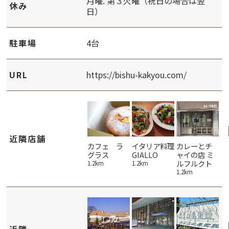
月曜. 第３火曜（祝日の場合は翌
休み
日）
駐車場
4台
URL
https://bishu-kakyou.com/
近隣店舗
Tacos
Tuttofare
カフェ ラ
イタリア料理
カレーとチ
彩
Mercado
moose
グラス
GIALLO
ャイの店 ミ
2.
ルフルクト
3.3km
3.3km
1.2km
1.2km
1.2km
近隣