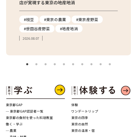
店が実現する東京の地産地消
を取材
り
#枝豆
#東京の農業
#東京産野菜
#東
#世田谷産野菜
#地産地消
#学
2026.08.07
2026.
東京都GAP
体験
─ 東京都GAP認証者一覧
ワンデートリップ
東京都の食材を使った料理教室
東京の四季
働く・学ぶ
東京の自然
─ 農業
東京の温泉・宿
─ 森林・林業