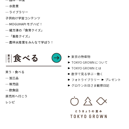
─ 水産業
─ ライブラリー
子供向け学習コンテンツ
─ MOGUHAPI モグハピ！
─ 緒方湊の「食育クイズ」
─ 「畜産クイズ」
─ 農林水産業をみんなで学ぼう！
東京の特産物
TOKYO GROWN について
TOKYO GROWN とは
買う・食べる
数字で見る学ぶ・働く
─ 加工品
フォトライブラリー
プレゼント
─ 販売店
グロウンお日さま観察日記
─ 飲食店
直売所へ行こう
レシピ