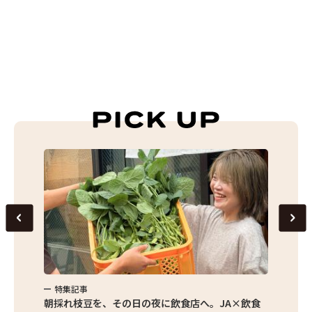
特集記事
特集
繁昌農園
朝採れ枝豆を、その日の夜に飲食店へ。JA×飲食
農家さ