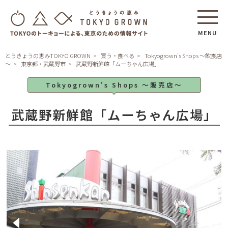
MENU
とうきょうの恵みTOKYO GROWN
買う・食べる
Tokyogrown's Shops ～飲食店
～
東京都・武蔵野市
武蔵野新鮮館「ムーちゃん広場」
Tokyogrown's Shops ～販売店～
武蔵野新鮮館「ムーちゃん広場」