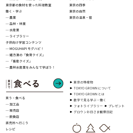
東京都の食材を使った料理教室
東京の四季
働く・学ぶ
東京の自然
─ 農業
東京の温泉・宿
─ 森林・林業
─ 水産業
─ ライブラリー
子供向け学習コンテンツ
─ MOGUHAPI モグハピ！
─ 緒方湊の「食育クイズ」
─ 「畜産クイズ」
─ 農林水産業をみんなで学ぼう！
東京の特産物
TOKYO GROWN について
TOKYO GROWN とは
買う・食べる
数字で見る学ぶ・働く
─ 加工品
フォトライブラリー
プレゼント
─ 販売店
グロウンお日さま観察日記
─ 飲食店
直売所へ行こう
レシピ