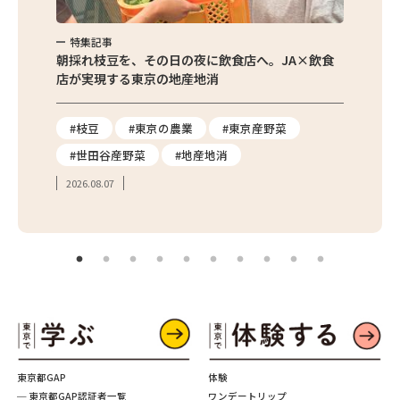
特集記事
特集
繁昌農園
朝採れ枝豆を、その日の夜に飲食店へ。JA×飲食
農家さ
店が実現する東京の地産地消
を取材
り
#枝豆
#東京の農業
#東京産野菜
#東
#世田谷産野菜
#地産地消
#学
2026.08.07
2026.
東京都GAP
体験
─ 東京都GAP認証者一覧
ワンデートリップ