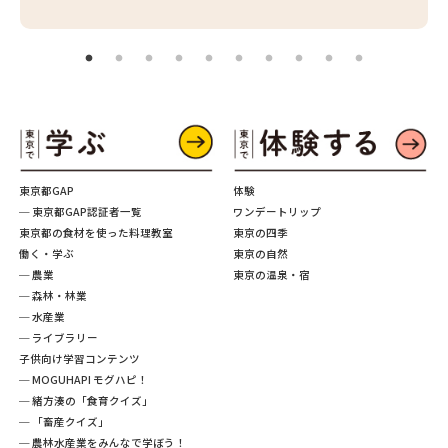
東京都GAP
体験
─ 東京都GAP認証者一覧
ワンデートリップ
東京都の食材を使った料理教室
東京の四季
働く・学ぶ
東京の自然
─ 農業
東京の温泉・宿
─ 森林・林業
─ 水産業
─ ライブラリー
子供向け学習コンテンツ
─ MOGUHAPI モグハピ！
─ 緒方湊の「食育クイズ」
─ 「畜産クイズ」
─ 農林水産業をみんなで学ぼう！