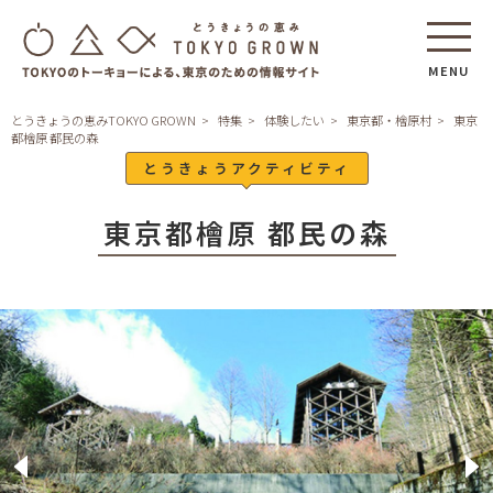
MENU
とうきょうの恵みTOKYO GROWN
特集
体験したい
東京都・檜原村
東京
都檜原 都民の森
とうきょうアクティビティ
東京都檜原 都民の森