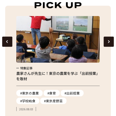
特集記事
特集
味わお
農家さんが先生に！東京の農業を学ぶ「出前授業」
サクサ
を取材
#東京の農業
#食育
#出前授業
#エ
#学校給食
#東京産野菜
#簡
2026.08.03
2026.