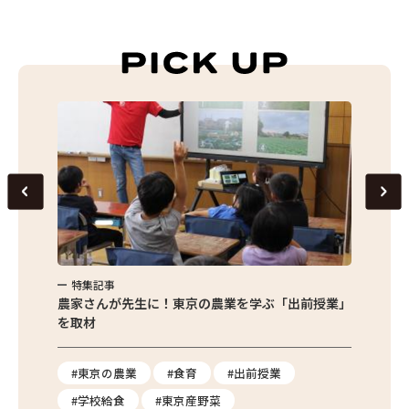
特集記事
特集
味わお
農家さんが先生に！東京の農業を学ぶ「出前授業」
サクサ
を取材
#東京の農業
#食育
#出前授業
#エ
#学校給食
#東京産野菜
#簡