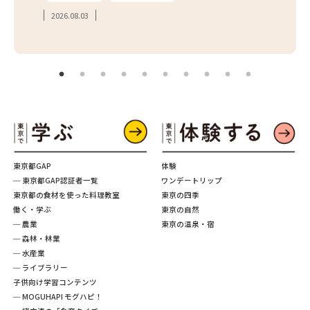
2026.08.03
2026.
東京都GAP
体験
─ 東京都GAP認証者一覧
ワンデートリップ
東京都の食材を使った料理教室
東京の四季
働く・学ぶ
東京の自然
─ 農業
東京の温泉・宿
─ 森林・林業
─ 水産業
─ ライブラリー
子供向け学習コンテンツ
─ MOGUHAPI モグハピ！