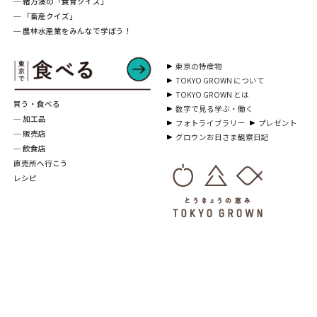
─ 緒方湊の「食育クイズ」
─ 「畜産クイズ」
─ 農林水産業をみんなで学ぼう！
東京の特産物
TOKYO GROWN について
TOKYO GROWN とは
買う・食べる
数字で見る学ぶ・働く
─ 加工品
フォトライブラリー
プレゼント
─ 販売店
グロウンお日さま観察日記
─ 飲食店
直売所へ行こう
レシピ