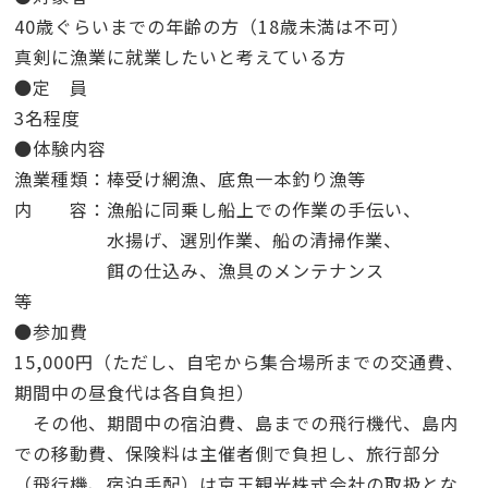
40歳ぐらいまでの年齢の方（18歳未満は不可）
真剣に漁業に就業したいと考えている方
●定 員
3名程度
●体験内容
漁業種類：棒受け網漁、底魚一本釣り漁等
内 容：漁船に同乗し船上での作業の手伝い、
水揚げ、選別作業、船の清掃作業、
餌の仕込み、漁具のメンテナンス
等
●参加費
15,000円（ただし、自宅から集合場所までの交通費、
期間中の昼食代は各自負担）
その他、期間中の宿泊費、島までの飛行機代、島内
での移動費、保険料は主催者側で負担し、旅行部分
（飛行機、宿泊手配）は京王観光株式会社の取扱とな