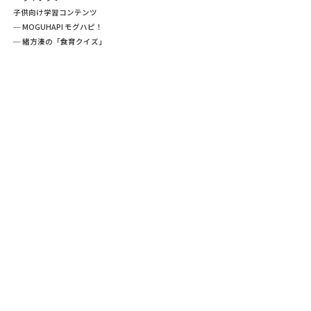
子供向け学習コンテンツ
─ MOGUHAPI モグハピ！
─ 緒方湊の「食育クイズ」
─ 「畜産クイズ」
─ 農林水産業をみんなで学ぼう！
東京の特産物
TOKYO GROWN について
TOKYO GROWN とは
買う・食べる
数字で見る学ぶ・働く
─ 加工品
フォトライブラリー
プレゼント
─ 販売店
グロウンお日さま観察日記
─ 飲食店
直売所へ行こう
レシピ