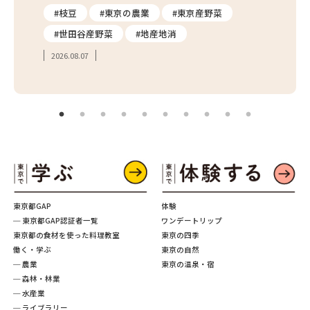
り
#枝豆
#東京の農業
#東京産野菜
#東
#世田谷産野菜
#地産地消
#学
2026.08.07
2026.
東京都GAP
体験
─ 東京都GAP認証者一覧
ワンデートリップ
東京都の食材を使った料理教室
東京の四季
働く・学ぶ
東京の自然
─ 農業
東京の温泉・宿
─ 森林・林業
─ 水産業
─ ライブラリー