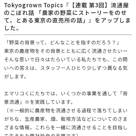
Tokyogrown Topics『【連載 第3回】流通屋
のこぼれ話 「農家の野菜にストーリーをのせ
て。とある東京の直売所の話」』をアップしま
した。
「野菜の背景って、どんなことを指すのだろう？」
東京の農産物をその背景とともに広く流通させたいー
そんな思いで日々はたらいている私たちでも、この問
いへの答えは、スタッフ一人ひとり少しずつ異なる気
がします。
エマリコくにたちでは、いくつかの事業を通して「背
景流通」※を実践しています。
（※一般的に農産物を流通させる過程で落ちてしまい
がちな、生産農家、畑、栽培方法などについてのさま
ざまな情報。これらを一緒に流通させることを目指し
て生まれた弊社独自の言葉です）