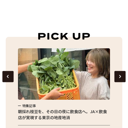
特集記事
特集
繁昌農園
朝採れ枝豆を、その日の夜に飲食店へ。JA×飲食
農家さ
店が実現する東京の地産地消
を取材