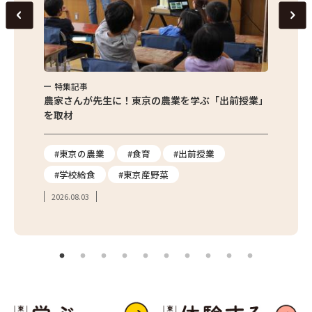
特集記事
特集
味わお
農家さんが先生に！東京の農業を学ぶ「出前授業」
サクサ
を取材
#東京の農業
#食育
#出前授業
#エ
#学校給食
#東京産野菜
#簡
2026.08.03
2026.