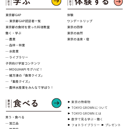
東京都GAP
体験
─ 東京都GAP認証者一覧
ワンデートリップ
東京都の食材を使った料理教室
東京の四季
働く・学ぶ
東京の自然
─ 農業
東京の温泉・宿
─ 森林・林業
─ 水産業
─ ライブラリー
子供向け学習コンテンツ
─ MOGUHAPI モグハピ！
─ 緒方湊の「食育クイズ」
─ 「畜産クイズ」
─ 農林水産業をみんなで学ぼう！
東京の特産物
TOKYO GROWN について
TOKYO GROWN とは
買う・食べる
数字で見る学ぶ・働く
─ 加工品
フォトライブラリー
プレゼント