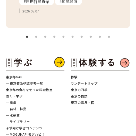
#世田谷産野菜
#地産地消
#学
2026.08.07
2026.
東京都GAP
体験
─ 東京都GAP認証者一覧
ワンデートリップ
東京都の食材を使った料理教室
東京の四季
働く・学ぶ
東京の自然
─ 農業
東京の温泉・宿
─ 森林・林業
─ 水産業
─ ライブラリー
子供向け学習コンテンツ
─ MOGUHAPI モグハピ！