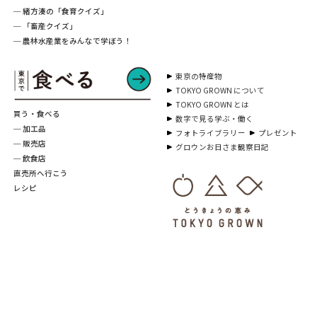
─ 緒方湊の「食育クイズ」
─ 「畜産クイズ」
─ 農林水産業をみんなで学ぼう！
東京の特産物
TOKYO GROWN について
TOKYO GROWN とは
買う・食べる
数字で見る学ぶ・働く
─ 加工品
フォトライブラリー
プレゼント
─ 販売店
グロウンお日さま観察日記
─ 飲食店
直売所へ行こう
レシピ