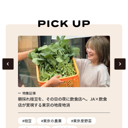
特集記事
特集
繁昌農園
朝採れ枝豆を、その日の夜に飲食店へ。JA×飲食
農家さ
店が実現する東京の地産地消
を取材
り
#枝豆
#東京の農業
#東京産野菜
#東