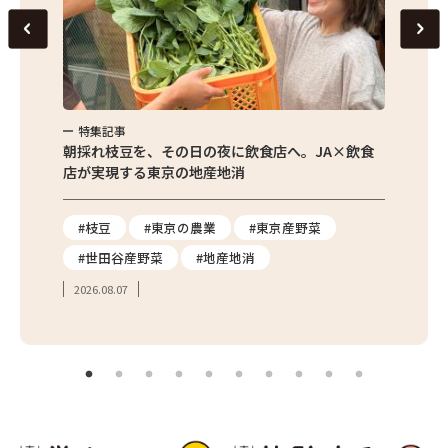
特集記事
特集
繁昌農園
朝採れ枝豆を、その日の夜に飲食店へ。JA×飲食
農家さ
店が実現する東京の地産地消
を取材
り
#枝豆
#東京の農業
#東京産野菜
#東
#世田谷産野菜
#地産地消
#学
2026.08.07
2026.