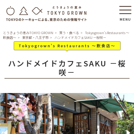
MENU
とうきょうの恵みTOKYO GROWN
買う・食べる
Tokyogrown's Restaurants ～
飲食店～
東京都・八王子市
ハンドメイドカフェSAKU －桜咲－
Tokyogrown's Restaurants ～飲食店～
ハンドメイドカフェSAKU －桜
咲－