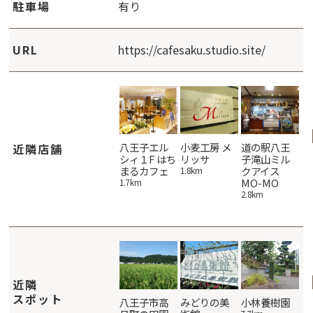
駐車場
有り
URL
https://cafesaku.studio.site/
けいの家 八
生粉打ちそ
八王子エル
小麦工房 メ
道の駅八王
道
近隣店舗
王子みなみ
ば処 さんじ
シィ１F はち
リッサ
子滝山ミル
子
野店
庵
まるカフェ
クアイス
会
1.8km
MO-MO
き
4.6km
4.7km
1.7km
2.8km
2.
近隣
スポット
おおばキャ
小平天然温
八王子市高
みどりの美
小林養樹園
五