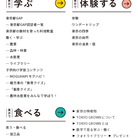
東京都GAP
体験
─ 東京都GAP認証者一覧
ワンデートリップ
東京都の食材を使った料理教室
東京の四季
働く・学ぶ
東京の自然
─ 農業
東京の温泉・宿
─ 森林・林業
─ 水産業
─ ライブラリー
子供向け学習コンテンツ
─ MOGUHAPI モグハピ！
─ 緒方湊の「食育クイズ」
─ 「畜産クイズ」
─ 農林水産業をみんなで学ぼう！
東京の特産物
TOKYO GROWN について
TOKYO GROWN とは
買う・食べる
数字で見る学ぶ・働く
─ 加工品
フォトライブラリー
プレゼント