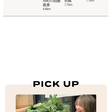
ンプ村
泉 テルメ小
月町の田園
術館
館
7.7km
川
風景
13.8km
7.7km
11
13.9km
4.6km