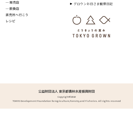
─ 販売店
グロウンお日さま観察日記
─ 飲食店
直売所へ行こう
レシピ
公益財団法人 東京都農林水産振興財団
Copyright©2018
TOKYO Development Foundation for Agriculture,Forestry,and Fisheries. All rights reserved