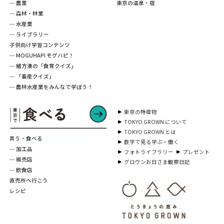
─ 農業
東京の温泉・宿
─ 森林・林業
─ 水産業
─ ライブラリー
子供向け学習コンテンツ
─ MOGUHAPI モグハピ！
─ 緒方湊の「食育クイズ」
─ 「畜産クイズ」
─ 農林水産業をみんなで学ぼう！
東京の特産物
TOKYO GROWN について
TOKYO GROWN とは
買う・食べる
数字で見る学ぶ・働く
─ 加工品
フォトライブラリー
プレゼント
─ 販売店
グロウンお日さま観察日記
─ 飲食店
直売所へ行こう
レシピ