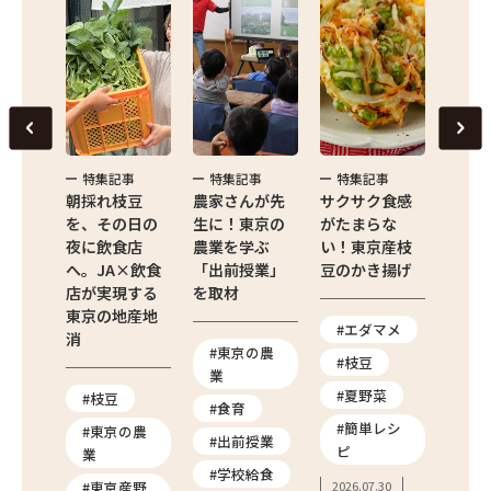
事
特集記事
特集記事
特集記事
特集
け
朝採れ枝豆
農家さんが先
サクサク食感
じゅ
の田
を、その日の
生に！東京の
がたまらな
の味
梅・
夜に飲食店
農業を学ぶ
い！東京産枝
ょう
農園
へ。JA×飲食
「出前授業」
豆のかき揚げ
京産
体験
店が実現する
を取材
きび
ト
東京の地産地
#エダマメ
消
#東京の農
#ナ
#枝豆
え体
業
#夏
#夏野菜
#枝豆
#食育
#簡
#簡単レシ
体験
#東京の農
#出前授業
ピ
ピ
業
づく
#学校給食
2026.
#東京産野
2026.07.30