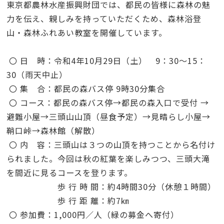
東京都農林水産振興財団では、都民の皆様に森林の魅
力を伝え、親しみを持っていただくため、森林浴登
山・森林ふれあい教室を開催しています。
〇 日 時：令和4年10月29日（土） 9：30～15：
30（雨天中止）
〇 集 合：都民の森バス停 9時30分集合
〇 コース：都民の森バス停→都民の森入口で受付 →
避難小屋→三頭山山頂
（昼食予定）
→見晴らし小屋→
鞘口峠→森林館（解散）
〇 内 容：三頭山は３つの山頂を持つことから名付け
られました。今回は秋の紅葉を楽しみつつ、三頭大滝
を間近に見るコースを登ります。
歩 行 時 間：約4時間30分（休憩１時間）
歩 行 距 離：約7㎞
〇 参加費：1,000円／人（緑の募金へ寄付）