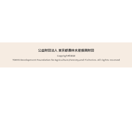
公益財団法人 東京都農林水産振興財団
Copyright©2018
TOKYO Development Foundation for Agriculture,Forestry,and Fisheries. All rights reserved