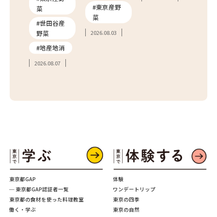
#東京産野
菜
体験
菜
#世田谷産
29
野菜
2026.08.03
#地産地消
2026.08.07
東京都GAP
体験
─ 東京都GAP認証者一覧
ワンデートリップ
東京都の食材を使った料理教室
東京の四季
働く・学ぶ
東京の自然