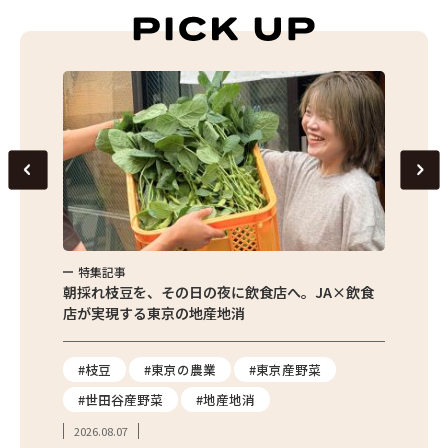
特集記事
特集
繁昌農園
朝採れ枝豆を、その日の夜に飲食店へ。JA×飲食
農家さ
店が実現する東京の地産地消
を取材
り
#枝豆
#東京の農業
#東京産野菜
#東
#世田谷産野菜
#地産地消
#学
2026.08.07
2026.