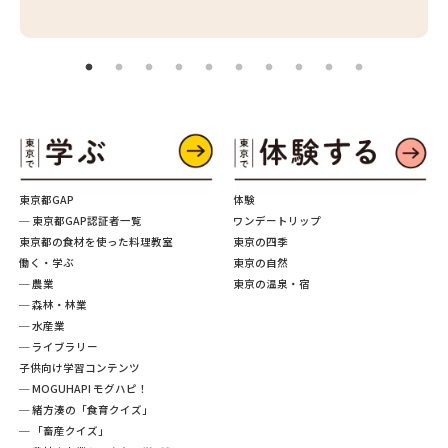
東京都GAP
体験
─ 東京都GAP認証者一覧
ワンデートリップ
東京都の食材を使った料理教室
東京の四季
働く・学ぶ
東京の自然
─ 農業
東京の温泉・宿
─ 森林・林業
─ 水産業
─ ライブラリー
子供向け学習コンテンツ
─ MOGUHAPI モグハピ！
─ 緒方湊の「食育クイズ」
─ 「畜産クイズ」