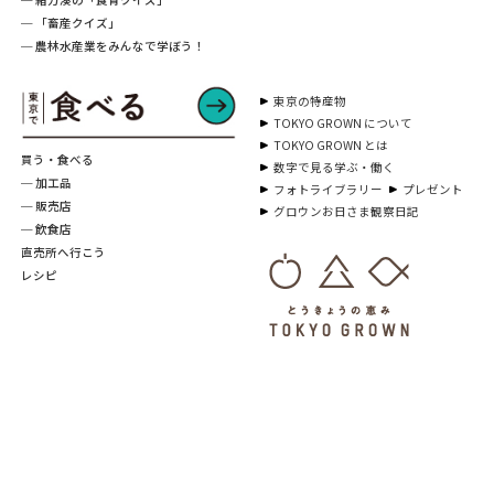
─ 「畜産クイズ」
─ 農林水産業をみんなで学ぼう！
東京の特産物
TOKYO GROWN について
TOKYO GROWN とは
買う・食べる
数字で見る学ぶ・働く
─ 加工品
フォトライブラリー
プレゼント
─ 販売店
グロウンお日さま観察日記
─ 飲食店
直売所へ行こう
レシピ