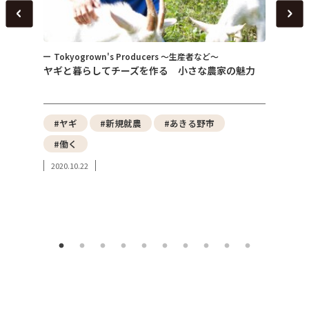
Tokyogrown's Producers ～生産者など～
トピ
～
ヤギと暮らしてチーズを作る 小さな農家の魅力
女性が
式会社
性）
野菜
#ヤギ
#新規就農
#あきる野市
#東
#働く
#み
2020.10.22
#東
2023.