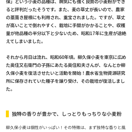
保」という小麦の品種は、病気にも強く良質の小麦粉ができ
ると評判だったそうです。また、麦の草丈が長いので、農家
の藁葺き屋根にも利用され、重宝されました。ですが、草丈
が高いことで倒れやすく、栽培に手間がかかることや、収穫
量が他品種の半分以下と少ないため、昭和17年に生産が途絶
えてしまいました。
それから月日は流れ、昭和60年頃。柳久保小麦を東京に広め
た奥住又右衛門の子孫にあたる奥住和夫さんが、なんとか柳
久保小麦を復活させたいと活動を開始！農水省生物資源研究
所に保存されていた種子を譲り受け、その栽培が復活しまし
た。
独特の香りが豊かで、しっとりもっちりな小麦粉
柳久保小麦は個性がいっぱい！その特徴は、まず独特な香りと風