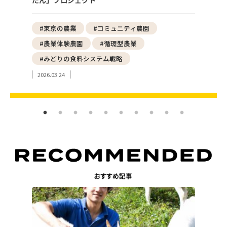
たん」プロジェクト
える「
野菜
#東京の農業
#コミュニティ農園
#都
#農業体験農園
#循環型農業
#ア
#みどりの食料システム戦略
#東
2026.03.24
2024.