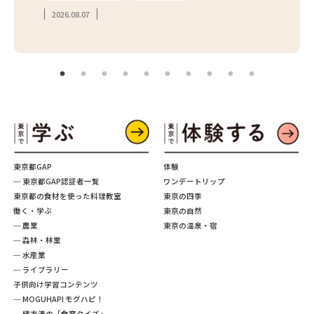
2026.08.07
2026.
東京都GAP
体験
─ 東京都GAP認証者一覧
ワンデートリップ
東京都の食材を使った料理教室
東京の四季
働く・学ぶ
東京の自然
─ 農業
東京の温泉・宿
─ 森林・林業
─ 水産業
─ ライブラリー
子供向け学習コンテンツ
─ MOGUHAPI モグハピ！
─ 緒方湊の「食育クイズ」