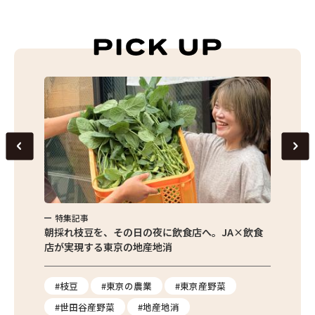
特集記事
特集
繁昌農園
朝採れ枝豆を、その日の夜に飲食店へ。JA×飲食
農家さ
店が実現する東京の地産地消
を取材
り
#枝豆
#東京の農業
#東京産野菜
#東
#世田谷産野菜
#地産地消
#学