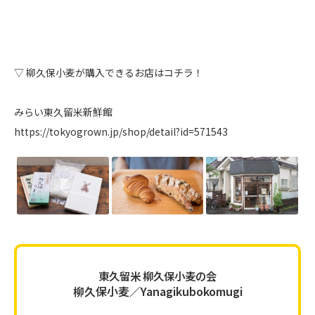
▽ 柳久保小麦が購入できるお店はコチラ！
みらい東久留米新鮮館
https://tokyogrown.jp/shop/detail?id=571543
東久留米 柳久保小麦の会
柳久保小麦／Yanagikubokomugi