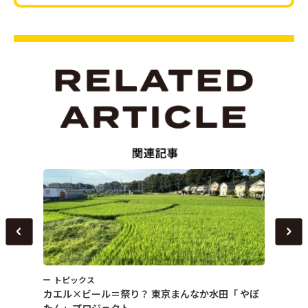
トピックス
トピ
～
カエル×ビール＝祭り？ 東京まんなか水田「 やぼ
女性農