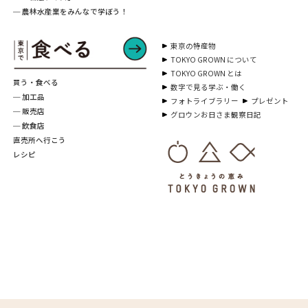
─ 農林水産業をみんなで学ぼう！
東京の特産物
TOKYO GROWN について
TOKYO GROWN とは
買う・食べる
数字で見る学ぶ・働く
─ 加工品
フォトライブラリー
プレゼント
─ 販売店
グロウンお日さま観察日記
─ 飲食店
直売所へ行こう
レシピ