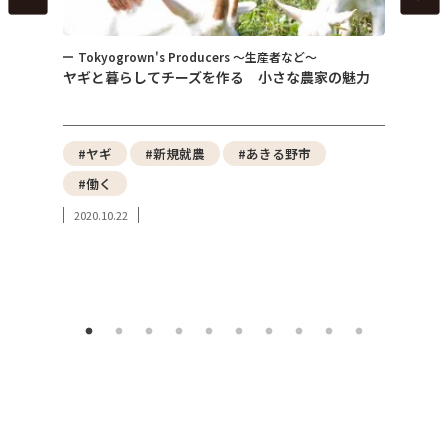
 ～生産者など～
トピックス
 小さな農家の魅力
女性が主体となれる農業経営の仕組みづくり （
式会社となったネイバーズファームの狙いと可
性）
あきる野市
#東京の農産物
#都市農業
#みどりの食料システム戦略
#地産地消
#東京都GAP
2023.10.08