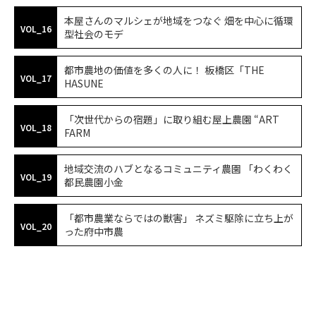
本屋さんのマルシェが地域をつなぐ 畑を中心に循環
VOL_16
型社会のモデ
都市農地の価値を多くの人に！ 板橋区「THE
VOL_17
HASUNE
「次世代からの宿題」に取り組む屋上農園 “ART
VOL_18
FARM
地域交流のハブとなるコミュニティ農園 「わくわく
VOL_19
都民農園小金
「都市農業ならではの獣害」 ネズミ駆除に立ち上が
VOL_20
った府中市農