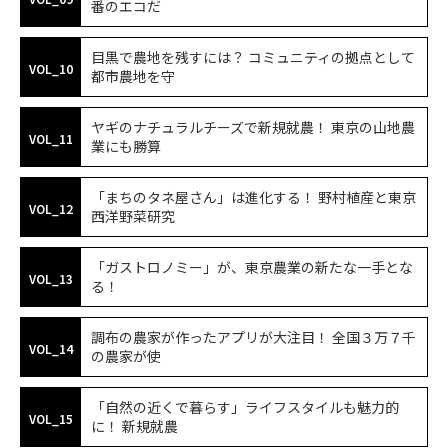
番のエコだ
目黒で農地を残すには？ コミュニティの拠点として
VOL_10
都市農地を守
ヤギのナチュラルチーズで新規就農！ 東京の山地農
VOL_11
業にも勝算
「まちのタネ屋さん」は進化する！ 野村植産と東京
VOL_12
西洋野菜研究
「ガストロノミー」が、東京農業の新たな一手とな
VOL_13
る！
調布の農家が作ったアプリが大注目！ 全国３万７千
VOL_14
の農家が使
「自然の近くで暮らす」ライフスタイルも魅力的
VOL_15
に！ 新規就農