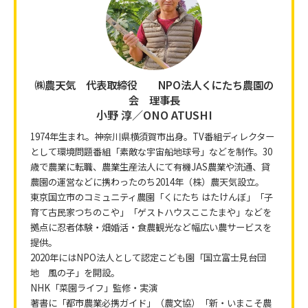
㈱農天気 代表取締役 NPO法人くにたち農園の
会 理事長
小野 淳／ONO ATUSHI
1974年生まれ。神奈川県横須賀市出身。TV番組ディレクター
として環境問題番組「素敵な宇宙船地球号」などを制作。30
歳で農業に転職、農業生産法人にて有機JAS農業や流通、貸
農園の運営などに携わったのち2014年（株）農天気設立。
東京国立市のコミュニティ農園「くにたち はたけんぼ」「子
育て古民家つちのこや」「ゲストハウスここたまや」などを
拠点に忍者体験・畑婚活・食農観光など幅広い農サービスを
提供。
2020年にはNPO法人として認定こども園「国立富士見台団
地 風の子」を開設。
NHK「菜園ライフ」監修・実演
著書に「都市農業必携ガイド」（農文協）「新・いまこそ農