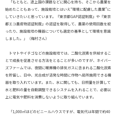
「もともと、途上国の課題などに関心を持ち、そこから農業を
始めたこともあって、施設栽培とはいえ“環境に配慮した農業”に
していきたいと思っています。『東京都GAP認証制度』や『東京
都エコ農産物認証制度』の認証を取得して、農薬の使用回数を絞
ったり、施設栽培の機器についても選定の基準として環境を意識
しました。」（梅村さん）
トマトやイチゴなどの施設栽培では、二酸化炭素を供給するこ
とで成長を促進させる方法をとることが多いのですが、ネイバー
ズファームでは、夜間に暖房機の排気ガスに含まれる二酸化炭素
を貯留し、日中、光合成が活発な時間に作物へ局所施用できる機
器を取り入れています。また、水に関しても、日照量を計算して
水と肥料の量を自動調整できるシステムを入れることで、必要以
上に電気や肥料を消費しないように取り組んでいます。
「1,000㎡ほどのビニールハウスですが、電気代は年間で約40