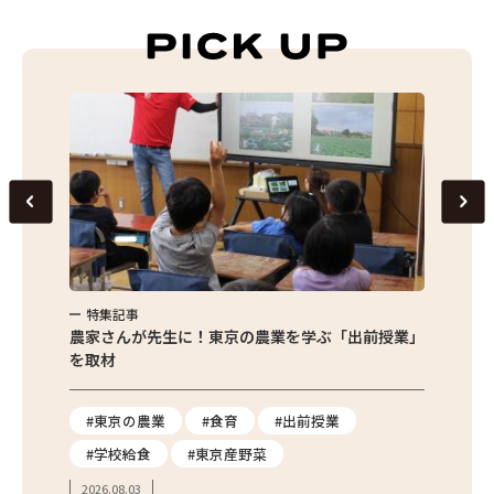
特集記事
出前授業」
サクサク食感がたまらない！東京産枝豆のかき揚げ
じ
焼
#エダマメ
#枝豆
#夏野菜
#簡単レシピ
20
2026.07.30