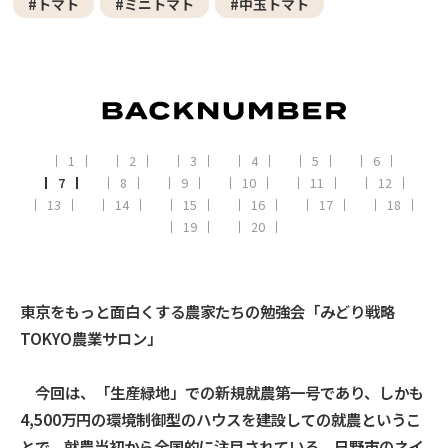
#トマト
#ミニトマト
#中玉トマト
1
2
3
4
5
6
7
8
9
10
11
12
13
14
15
16
17
18
19
20
東京をもっと面白くする農家たちの勉強会「みどり戦略
TOKYO農業サロン」
今回は、「生産緑地」での新規就農第一号であり、しかも
4,500万円の環境制御型のハウスを建設しての就農というこ
とで、就農当初から全国的に注目されている、日野市のネイ