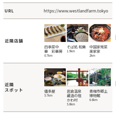
URL
https://www.westlandfarm.tokyo
近隣店舗
パティスリー
そば処 え
四季菜中
そば処 和樂
中国家常菜
そ
テロワール
びす家
華 彩華房
楽家家
茂
1.9km
2.8km
3km
0.7km
2km
2k
近隣
スポット
おおばキャ
五日市郷土
儘多屋
岩倉温泉
青梅市郷土
小
ンプ村
館
蔵造の宿
博物館
5.7km
6.
かわ村
11.3km
12.1km
6.6km
5.8km