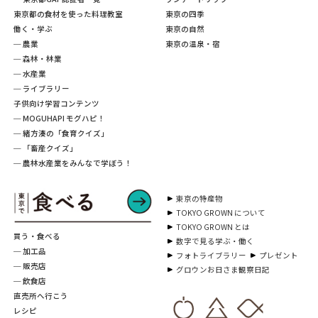
東京都の食材を使った料理教室
東京の四季
働く・学ぶ
東京の自然
─ 農業
東京の温泉・宿
─ 森林・林業
─ 水産業
─ ライブラリー
子供向け学習コンテンツ
─ MOGUHAPI モグハピ！
─ 緒方湊の「食育クイズ」
─ 「畜産クイズ」
─ 農林水産業をみんなで学ぼう！
東京の特産物
TOKYO GROWN について
TOKYO GROWN とは
買う・食べる
数字で見る学ぶ・働く
─ 加工品
フォトライブラリー
プレゼント
─ 販売店
グロウンお日さま観察日記
─ 飲食店
直売所へ行こう
レシピ