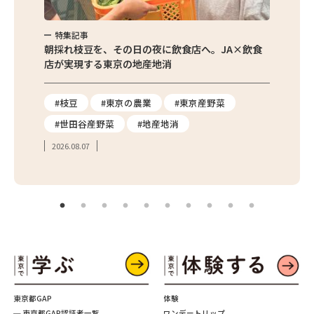
特集記事
特集
繁昌農園
朝採れ枝豆を、その日の夜に飲食店へ。JA×飲食
農家さ
店が実現する東京の地産地消
を取材
り
#枝豆
#東京の農業
#東京産野菜
#東
#世田谷産野菜
#地産地消
#学
2026.08.07
2026.
東京都GAP
体験
─ 東京都GAP認証者一覧
ワンデートリップ