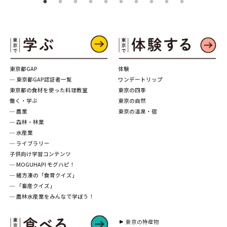
東京都GAP
体験
─ 東京都GAP認証者一覧
ワンデートリップ
東京都の食材を使った料理教室
東京の四季
働く・学ぶ
東京の自然
─ 農業
東京の温泉・宿
─ 森林・林業
─ 水産業
─ ライブラリー
子供向け学習コンテンツ
─ MOGUHAPI モグハピ！
─ 緒方湊の「食育クイズ」
─ 「畜産クイズ」
─ 農林水産業をみんなで学ぼう！
東京の特産物