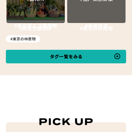
#東京都エコ農産物
#地産地消
#新東京都GAP
#東京の水産物
#東京の林産物