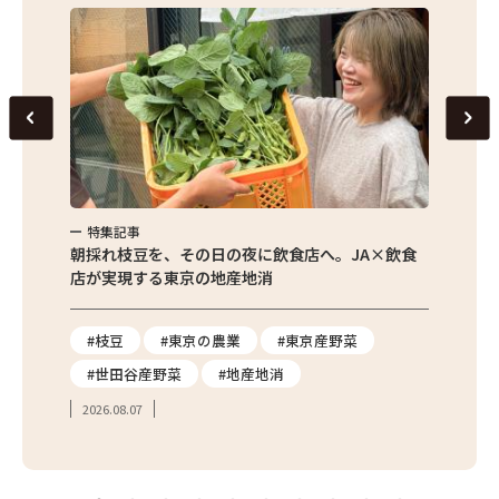
特集記事
特集
繁昌農園
朝採れ枝豆を、その日の夜に飲食店へ。JA×飲食
農家さ
店が実現する東京の地産地消
を取材
り
#枝豆
#東京の農業
#東京産野菜
#東
#世田谷産野菜
#地産地消
#学
2026.08.07
2026.