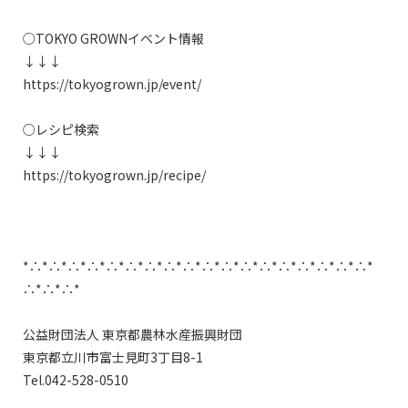
○TOKYO GROWNイベント情報

↓↓↓

https://tokyogrown.jp/event/

○レシピ検索

↓↓↓

https://tokyogrown.jp/recipe/

*∴*∴*∴*∴*∴*∴*∴*∴*∴*∴*∴*∴*∴*∴*∴*∴*∴*∴*
∴*∴*∴*

公益財団法人 東京都農林水産振興財団　

東京都立川市富士見町3丁目8-1　

Tel.042-528-0510
