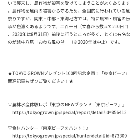
いで襲来し、農作物が被害を受けてしまうことがよくあります
。農作物を風雨の被害から守るため、全国的に行われている風
祭りですが、関東・中部・東海地方では、特に風神・風宮の伝
承が色濃くあるようです。二百十日（立春から数えて210日目
、2020年は8月31日）前後に行うところが多く、とくに有名な
のが越中八尾「おわら風の盆」（※2020年は中止）です。

★TOKYO GROWNプレゼント100回記念企画！「東京ビーフ」
関連記事もぜひご覧ください！★

▽農林水産体験レポ『東京のNEWブランド「東京ビーフ」』

　https://tokyogrown.jp/special/report/detail?id=856412

▽食材ハンター『東京ビーフをハント！』

　https://tokyogrown.jp/special/hunter/detail?id=873309
