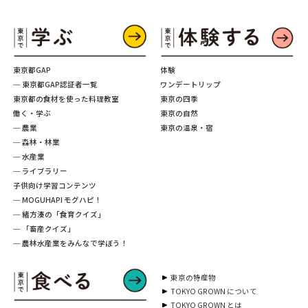
東京都GAP
体験
─ 東京都GAP認証者一覧
ワンデートリップ
東京都の食材を使った料理教室
東京の四季
働く・学ぶ
東京の自然
─ 農業
東京の温泉・宿
─ 森林・林業
─ 水産業
─ ライブラリー
子供向け学習コンテンツ
─ MOGUHAPI モグハピ！
─ 緒方湊の「食育クイズ」
─ 「畜産クイズ」
─ 農林水産業をみんなで学ぼう！
東京の特産物
TOKYO GROWN について
TOKYO GROWN とは