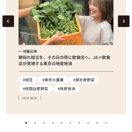
特集記事
特集
繁昌農園
朝採れ枝豆を、その日の夜に飲食店へ。JA×飲食
農家さ
店が実現する東京の地産地消
を取材
り
#枝豆
#東京の農業
#東京産野菜
#東
#世田谷産野菜
#地産地消
#学
2026.08.07
2026.