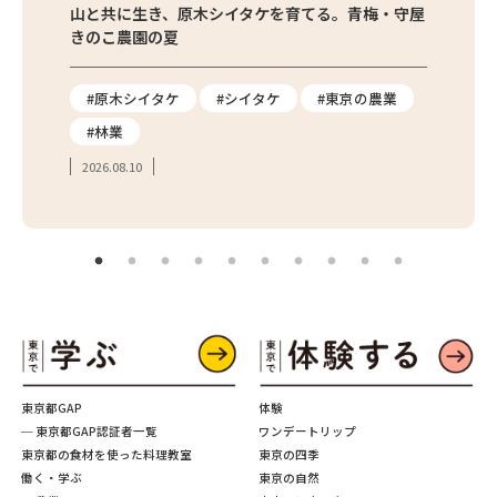
び方と保
山と共に生き、原木シイタケを育てる。青梅・守屋
朝採れ
きのこ農園の夏
店が実
#原木シイタケ
#シイタケ
#東京の農業
#枝
#林業
#世
2026.08.10
2026.
東京都GAP
体験
─ 東京都GAP認証者一覧
ワンデートリップ
東京都の食材を使った料理教室
東京の四季
働く・学ぶ
東京の自然