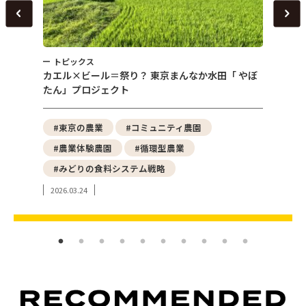
トピックス
トピ
～
カエル×ビール＝祭り？ 東京まんなか水田「 やぼ
女性農
たん」プロジェクト
える「
野菜
#東京の農業
#コミュニティ農園
#都
#農業体験農園
#循環型農業
#ア
#みどりの食料システム戦略
#東
2026.03.24
2024.