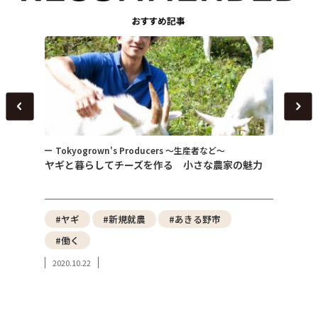
Tokyogrown's Producers ～生産者など～
トピ
～
ヤギと暮らしてチーズを作る 小さな農家の魅力
女性が
式会社
性）
野菜
#ヤギ
#新規就農
#あきる野市
#東
#働く
#み
2020.10.22
#東
2023.