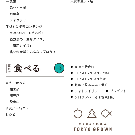
─ 農業
東京の温泉・宿
─ 森林・林業
─ 水産業
─ ライブラリー
子供向け学習コンテンツ
─ MOGUHAPI モグハピ！
─ 緒方湊の「食育クイズ」
─ 「畜産クイズ」
─ 農林水産業をみんなで学ぼう！
東京の特産物
TOKYO GROWN について
TOKYO GROWN とは
買う・食べる
数字で見る学ぶ・働く
─ 加工品
フォトライブラリー
プレゼント
─ 販売店
グロウンお日さま観察日記
─ 飲食店
直売所へ行こう
レシピ