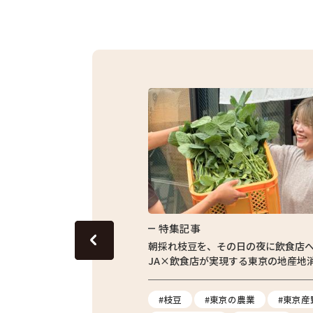
特集記事
東京の田んぼ。青梅・東京繁
朝採れ枝豆を、その日の夜に飲食店
体験をレポート
JA×飲食店が実現する東京の地産地
#農業体験
#枝豆
#東京の農業
#東京産