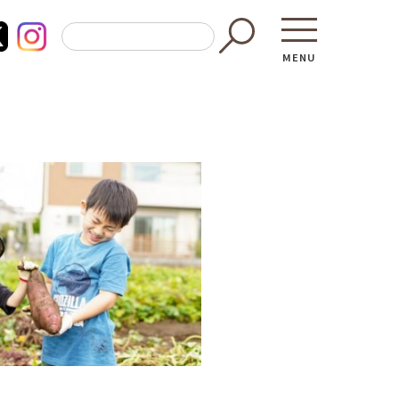
MENU
東京都GAP
買う・食べ
─ 東京都GAP認証者一覧
─ 加工品
東京都の食材を使った料理教室
─ 販売店
働く・学ぶ
─ 飲食店
─ 農業
直売所へ行
─ 森林・林業
レシピ