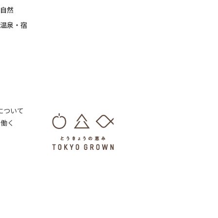
自然
温泉・宿
 について
・働く