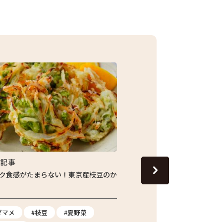
集記事
特集記事
ク食感がたまらない！東京産枝豆のか
じゅわっと旬の味わい！し
ナスの焼きびたし
ダマメ
#枝豆
#夏野菜
#ナス
#夏野菜
#