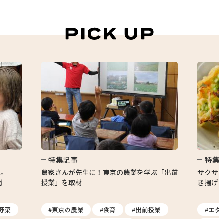
特集記事
特
へ。
農家さんが先生に！東京の農業を学ぶ「出前
サクサ
消
授業」を取材
き揚げ
野菜
#東京の農業
#食育
#出前授業
#エ