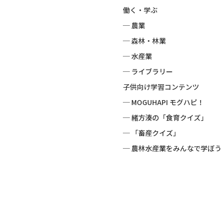
働く・学ぶ
─ 農業
─ 森林・林業
─ 水産業
─ ライブラリー
子供向け学習コンテンツ
─ MOGUHAPI モグハピ！
─ 緒方湊の「食育クイズ」
─ 「畜産クイズ」
─ 農林水産業をみんなで学ぼう