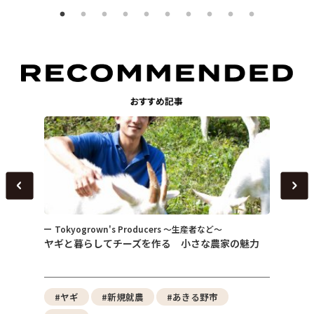
Tokyogrown's Producers ～生産者など～
トピ
～
ヤギと暮らしてチーズを作る 小さな農家の魅力
女性が
式会社
性）
野菜
#ヤギ
#新規就農
#あきる野市
#東