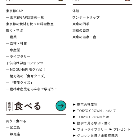
東京都GAP
体験
─ 東京都GAP認証者一覧
ワンデートリップ
東京都の食材を使った料理教室
東京の四季
働く・学ぶ
東京の自然
─ 農業
東京の温泉・宿
─ 森林・林業
─ 水産業
─ ライブラリー
子供向け学習コンテンツ
─ MOGUHAPI モグハピ！
─ 緒方湊の「食育クイズ」
─ 「畜産クイズ」
─ 農林水産業をみんなで学ぼう！
東京の特産物
TOKYO GROWN について
TOKYO GROWN とは
買う・食べる
数字で見る学ぶ・働く
─ 加工品
フォトライブラリー
プレゼント
─ 販売店
グロウンお日さま観察日記