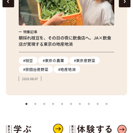
特集記事
特集
繁昌農園
朝採れ枝豆を、その日の夜に飲食店へ。JA×飲食
農家さ
店が実現する東京の地産地消
を取材
り
#枝豆
#東京の農業
#東京産野菜
#東
#世田谷産野菜
#地産地消
#学
2026.08.07
2026.