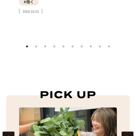
#働く
#み
2020.10.22
#東
2023.