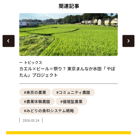
トピックス
トピ
～
カエル×ビール＝祭り？ 東京まんなか水田「 やぼ
女性農
たん」プロジェクト
える「
野菜
#東京の農業
#コミュニティ農園
#都
#農業体験農園
#循環型農業
#ア
#みどりの食料システム戦略
#東
2026.03.24
2024.