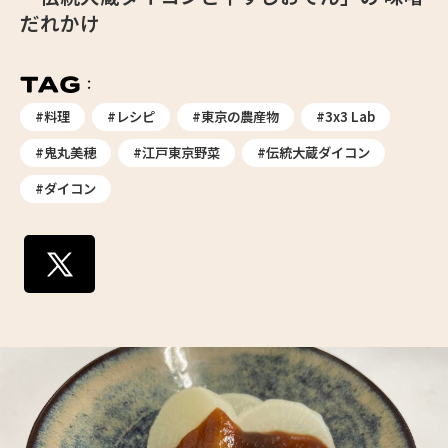
だれかけ
#料理
#レシピ
#東京の農産物
#3x3 Lab
#鬼丸美穂
#江戸東京野菜
#伝統大蔵ダイコン
#ダイコン