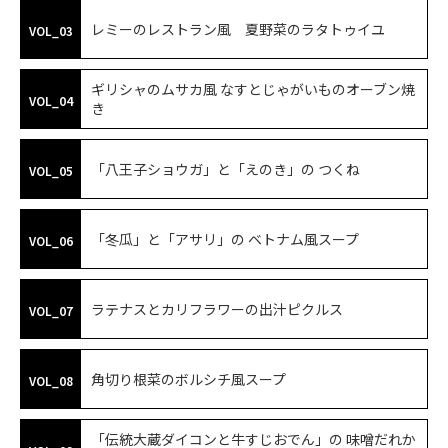
レミーのレストラン風 夏野菜のラタトゥイユ
VOL_03
ギリシャのムサカ風 なすとじゃがいものオーブン焼
VOL_04
き
「八王子ショウガ」と「えのき」の つくね
VOL_05
「冬瓜」と「アサリ」の ベトナム風スープ
VOL_06
ラテナスとカリフラワーの出汁ピクルス
VOL_07
角切り根菜のボルシチ風スープ
VOL_08
「伝統大蔵ダイコンと牛すじおでん」の 味噌だれか