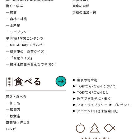
働く・学ぶ
東京の自然
─ 農業
東京の温泉・宿
─ 森林・林業
─ 水産業
─ ライブラリー
子供向け学習コンテンツ
─ MOGUHAPI モグハピ！
─ 緒方湊の「食育クイズ」
─ 「畜産クイズ」
─ 農林水産業をみんなで学ぼう！
東京の特産物
TOKYO GROWN について
TOKYO GROWN とは
買う・食べる
数字で見る学ぶ・働く
─ 加工品
フォトライブラリー
プレゼント
─ 販売店
グロウンお日さま観察日記
─ 飲食店
直売所へ行こう
レシピ