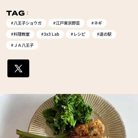
#八王子ショウガ
#江戸東京野菜
#ネギ
#料理教室
#3x3 Lab
#レシピ
#道の駅
#ＪＡ八王子