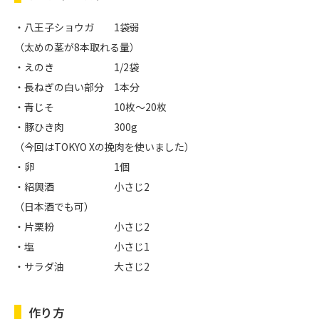
・八王子ショウガ 1袋弱
（太めの茎が8本取れる量）
・えのき 1/2袋
・長ねぎの白い部分 1本分
・青じそ 10枚〜20枚
・豚ひき肉 300g
（今回はTOKYO Xの挽肉を使いました）
・卵 1個
・紹興酒 小さじ2
（日本酒でも可）
・片栗粉 小さじ2
・塩 小さじ1
・サラダ油 大さじ2
作り方