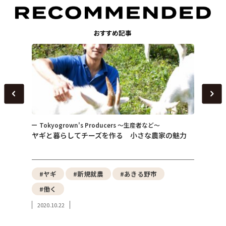
Tokyogrown's Producers ～生産者など～
トピ
～
ヤギと暮らしてチーズを作る 小さな農家の魅力
女性が
式会社
性）
野菜
#ヤギ
#新規就農
#あきる野市
#東
#働く
#み
2020.10.22
#東