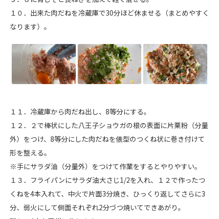
１０．出来た肉だねを冷蔵庫で30分ほど休ませる（まとめやすく
なります）。
１１．冷蔵庫から肉だね出し、8等分にする。
１２．２で棒状にした八王子ショウガの根の表面に片栗粉（分量
外）をつけ、8等分にした肉だねを俵型のつくね状に巻き付けて
形を整える。
※手にサラダ油（分量外）をつけて作業をするとやりやすい。
１３．フライパンにサラダ油大さじ1/2を入れ、１２で作ったつ
くねを4本入れて、中火で片面3分焼き、ひっくり返してさらに3
分、弱火にして側面それぞれ2分づつ焼いてできあがり。