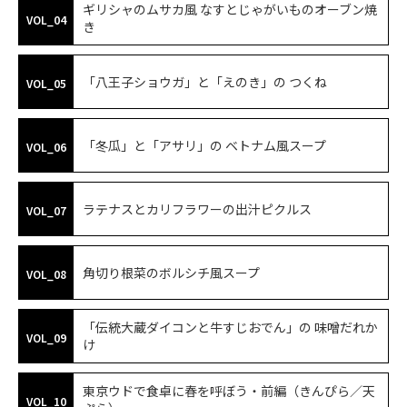
ギリシャのムサカ風 なすとじゃがいものオーブン焼
VOL_04
き
「八王子ショウガ」と「えのき」の つくね
VOL_05
「冬瓜」と「アサリ」の ベトナム風スープ
VOL_06
ラテナスとカリフラワーの出汁ピクルス
VOL_07
角切り根菜のボルシチ風スープ
VOL_08
「伝統大蔵ダイコンと牛すじおでん」の 味噌だれか
VOL_09
け
東京ウドで食卓に春を呼ぼう・前編（きんぴら／天
VOL_10