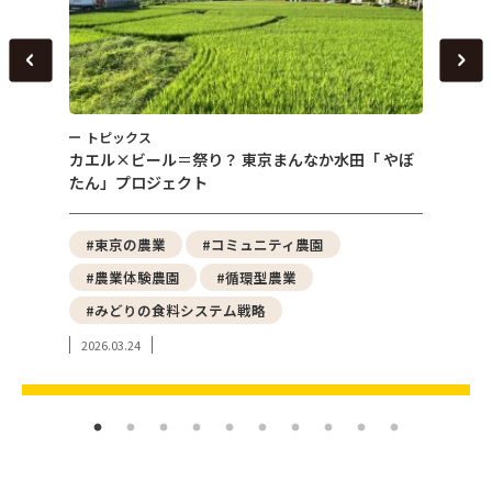
トピックス
トピ
～
カエル×ビール＝祭り？ 東京まんなか水田「 やぼ
女性農
たん」プロジェクト
える「
野菜
#東京の農業
#コミュニティ農園
#都
#農業体験農園
#循環型農業
#ア
#みどりの食料システム戦略
#東
2026.03.24
2024.