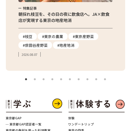
特集記事
特集
繁昌農園
朝採れ枝豆を、その日の夜に飲食店へ。JA×飲食
農家さ
店が実現する東京の地産地消
を取材
り
#枝豆
#東京の農業
#東京産野菜
#東
#世田谷産野菜
#地産地消
#学
2026.08.07
2026.
東京都GAP
体験
─ 東京都GAP認証者一覧
ワンデートリップ
東京都の食材を使った料理教室
東京の四季