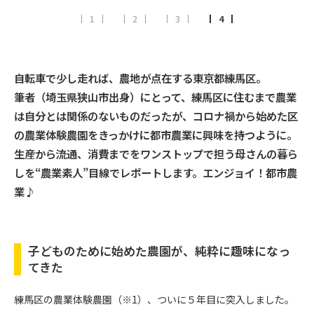
1
2
3
4
自転車で少し走れば、農地が点在する東京都練馬区。
筆者（埼玉県狭山市出身）にとって、練馬区に住むまで農業
は自分とは関係のないものだったが、コロナ禍から始めた区
の農業体験農園をきっかけに都市農業に興味を持つように。
生産から流通、消費までをワンストップで担う母さんの暮ら
しを“農業素人”目線でレポートします。エンジョイ！都市農
業♪
子どものために始めた農園が、純粋に趣味になっ
てきた
練馬区の農業体験農園（※1）、ついに５年目に突入しました。