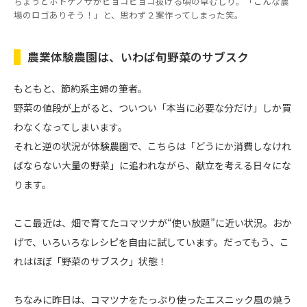
ちょうどホトケノザがピョコピョコ抜ける頃の草むしり。「こんな農
場のロゴありそう！」と、思わず２案作ってしまった笑。
農業体験農園は、いわば旬野菜のサブスク
もともと、節約系主婦の筆者。
野菜の値段が上がると、ついつい「本当に必要な分だけ」しか買
わなくなってしまいます。
それと逆の状況が体験農園で、こちらは「どうにか消費しなけれ
ばならない大量の野菜」に追われながら、献立を考える日々にな
ります。
ここ最近は、畑で育てたコマツナが“使い放題”に近い状況。おか
げで、いろいろなレシピを自由に試しています。だってもう、こ
れはほぼ「野菜のサブスク」状態！
ちなみに昨日は、コマツナをたっぷり使ったエスニック風の焼う