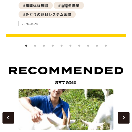
#
#アーバンファーミング
#地産地消
#
#東京の農産物
202
2024.07.19