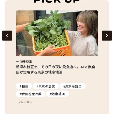
特集記事
特集
×飲食
農家さんが先生に！東京の農業を学ぶ「出前授業」
サク
を取材
#東京の農業
#食育
#出前授業
#エ
#学校給食
#東京産野菜
#簡
2026.08.03
2026.