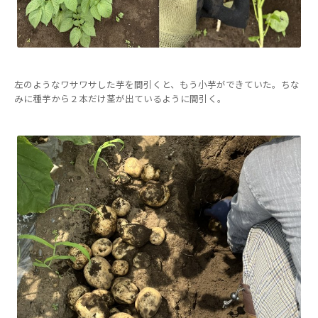
左のようなワサワサした芋を間引くと、もう小芋ができていた。ちな
みに種芋から２本だけ茎が出ているように間引く。