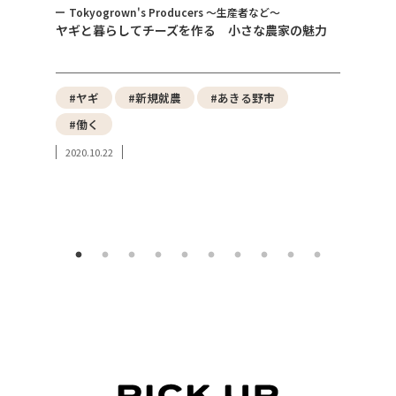
ど～
トピックス
農家の魅力
女性が主体となれる農業経営の仕組みづくり （ 株
式会社となったネイバーズファームの狙いと可能
性）
市
#東京の農産物
#都市農業
#みどりの食料システム戦略
#地産地消
#東京都GAP
2023.10.08