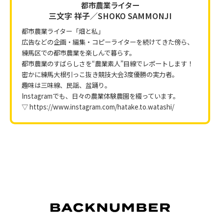
都市農業ライター
三文字 祥子／SHOKO SAMMONJI
都市農業ライター「畑と私」
広告などの企画・編集・コピーライターを続けてきた傍ら、
練馬区での都市農業を楽しんで暮らす。
都市農業のすばらしさを“農業素人”目線でレポートします！
密かに練馬大根引っこ抜き競技大会3度優勝の実力者。
趣味は三味線、民謡、盆踊り。
Instagramでも、日々の農業体験農園を綴っています。
▽
https://www.instagram.com/hatake.to.watashi/