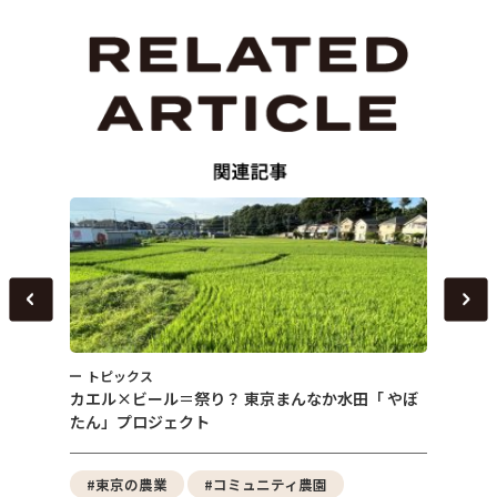
トピックス
ト
「 やぼ
女性農業経営者のホンネ！ ～東京農業の未来を考
「自
える「東京農村」６周年スペシャルイベント～
に！
寄せ
#都市農業
#都市農園