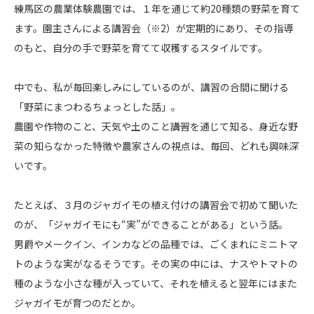
練馬区の農業体験農園では、１年を通じて約20種類の野菜を育て
ます。園主さんによる講習会（※2）が定期的にあり、その指導
のもと、自分の手で野菜を育てて収穫するスタイルです。
中でも、私が毎回楽しみにしているのが、講習の合間に聞ける
「野菜にまつわるちょっとした話」。
農園や作物のこと、天気や土のこと――講習を通じて知る、身近な野
菜の知らなかった特徴や農家さんの視点は、毎回、どれも興味深
いです。
たとえば、３月のジャガイモの植え付けの講習会で初めて聞いた
のが、「ジャガイモにも“実”ができることがある」という話。
男爵やメークイン、インカなどの品種では、ごくまれにミニトマ
トのような実がなるそうです。その実の中には、ナスやトマトの
種のような小さな種が入っていて、それを植えると翌年にはまた
ジャガイモが育つのだとか。