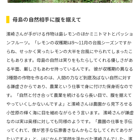
母島の自然相手に腹を据えて
濱崎さんが手がける作物は島レモンのほかミニトマトとパッショ
ンフルーツ。「レモンの収穫期は9～11月の台風シーズンですか
らね、せっかく実ったレモンの大半を台風にやられてしまったこ
ともあります。母島の自然は実りをもたらしてくれる優しさがあ
る半面、厳しさもあわせ持っているんです。 彼が収穫期の異なる
3種類の作物を作るのは、人間の力など到底及ばない自然に対す
る謙虚さからであり、農業という仕事で身に付けた保身術なので
す。「自然と付き合って農業を続けるなら長い目で、腹を据えて
やっていくしかないんですよ」と濱崎さんは農園から見下ろせる
小笠原の輝く海に目を細めながらそう言います。 濱崎さんが謙虚
なのは実は奥様に対しても同様のようです。「農園の仕事を手伝
ってくれて、僕が苦手な伝票書きなんかもこなしてくれてありが
たいですよ」と、はにかんだ笑顔を浮かべた濱崎さんでした。濱