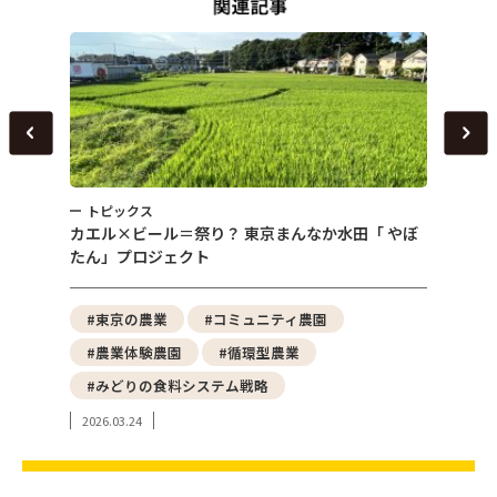
トピックス
トピ
～
カエル×ビール＝祭り？ 東京まんなか水田「 やぼ
女性農
たん」プロジェクト
える「
野菜
#東京の農業
#コミュニティ農園
#都
#農業体験農園
#循環型農業
#ア
#みどりの食料システム戦略
#東
2026.03.24
2024.