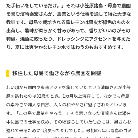
た手伝いをしているだけ。」それは小笠原諸島・母島で農園
を営む濱崎泰宏さんが、農業という仕事を通して得た大きな
教訓です。母島で栽培される島レモンは果皮が緑色のものを
出荷し、酸味が柔らかく甘みがあって、香りがいいのがその
特徴。焼魚に絞ったり、ドレッシングにアクセントを与えた
り、夏には爽やかなレモン水で味わうのもおすすめです。
移住した母島で働きながら農園を開墾
若い頃から国内や東南アジアを旅していたという濱崎さんが小笠
原を訪れたのは32歳のとき。1カ月以上滞在して、なかでも母島
の素朴さや雄大な自然、人々の和やかさに魅了されたといいま
す。「この島で農業をやろう。」そう思い立った濱崎さんは滞在
中に島での仕事を決め、その頃暮らしていた仙台には、奥さんを
連れて来るために1度戻っただけでした。最初の2年は母島のゴミ