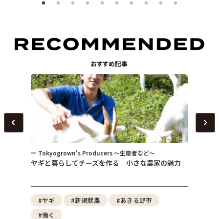
Tokyogrown's Producers ～生産者など～
トピ
～
ヤギと暮らしてチーズを作る 小さな農家の魅力
女性が
式会社
性）
野菜
#ヤギ
#新規就農
#あきる野市
#東
#働く