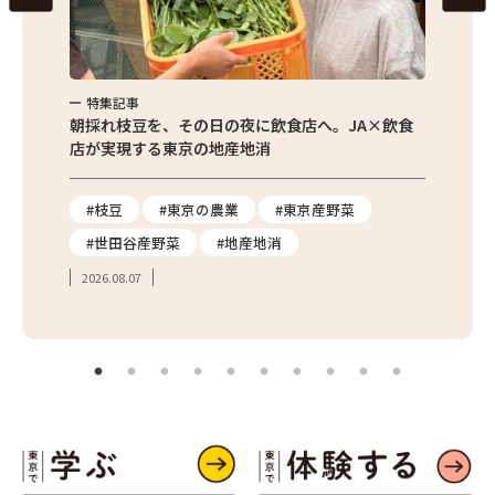
特集記事
特集
繁昌農園
朝採れ枝豆を、その日の夜に飲食店へ。JA×飲食
農家さ
店が実現する東京の地産地消
を取材
り
#枝豆
#東京の農業
#東京産野菜
#東
#世田谷産野菜
#地産地消
#学
2026.08.07
2026.