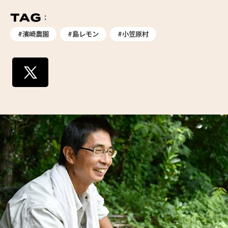
#濱崎農園
#島レモン
#小笠原村