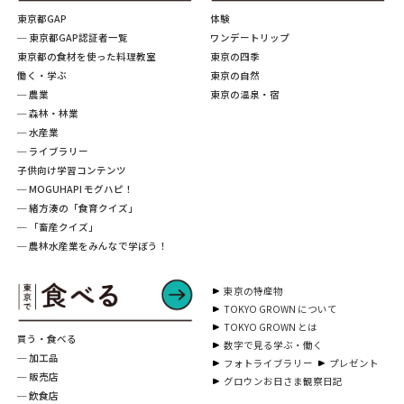
東京都GAP
体験
─ 東京都GAP認証者一覧
ワンデートリップ
東京都の食材を使った料理教室
東京の四季
働く・学ぶ
東京の自然
─ 農業
東京の温泉・宿
─ 森林・林業
─ 水産業
─ ライブラリー
子供向け学習コンテンツ
─ MOGUHAPI モグハピ！
─ 緒方湊の「食育クイズ」
─ 「畜産クイズ」
─ 農林水産業をみんなで学ぼう！
東京の特産物
TOKYO GROWN について
TOKYO GROWN とは
買う・食べる
数字で見る学ぶ・働く
─ 加工品
フォトライブラリー
プレゼント
─ 販売店
グロウンお日さま観察日記
─ 飲食店