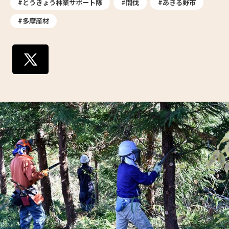
#とうきょう林業サポート隊
#間伐
#あきる野市
#多摩産材