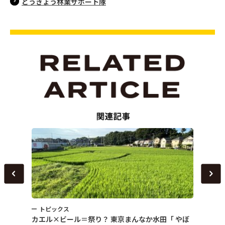
とうきょう林業サポート隊
トピックス
トピ
～
カエル×ビール＝祭り？ 東京まんなか水田「 やぼ
女性農