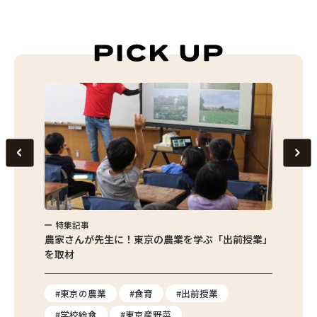
特集記事
特集
味わお
農家さんが先生に！東京の農業を学ぶ「出前授業」
サクサ
を取材
#東京の農業
#食育
#出前授業
#エ
#学校給食
#東京産野菜
#簡