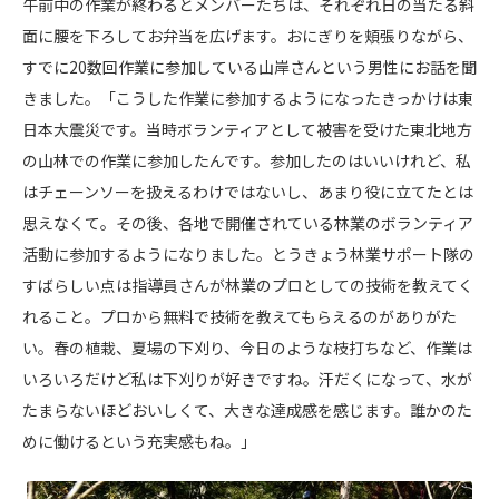
午前中の作業が終わるとメンバーたちは、それぞれ日の当たる斜
面に腰を下ろしてお弁当を広げます。おにぎりを頬張りながら、
すでに20数回作業に参加している山岸さんという男性にお話を聞
きました。「こうした作業に参加するようになったきっかけは東
日本大震災です。当時ボランティアとして被害を受けた東北地方
の山林での作業に参加したんです。参加したのはいいけれど、私
はチェーンソーを扱えるわけではないし、あまり役に立てたとは
思えなくて。その後、各地で開催されている林業のボランティア
活動に参加するようになりました。とうきょう林業サポート隊の
すばらしい点は指導員さんが林業のプロとしての技術を教えてく
れること。プロから無料で技術を教えてもらえるのがありがた
い。春の植栽、夏場の下刈り、今日のような枝打ちなど、作業は
いろいろだけど私は下刈りが好きですね。汗だくになって、水が
たまらないほどおいしくて、大きな達成感を感じます。誰かのた
めに働けるという充実感もね。」