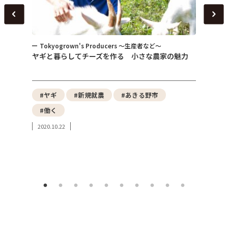
Tokyogrown's Producers ～生産者など～
トピ
～
ヤギと暮らしてチーズを作る 小さな農家の魅力
女性が
式会社
性）
野菜
#ヤギ
#新規就農
#あきる野市
#東
#働く
#み
2020.10.22
#東
2023.