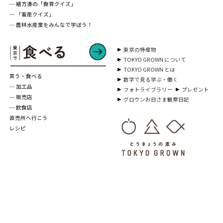
─ 緒方湊の「食育クイズ」
─ 「畜産クイズ」
─ 農林水産業をみんなで学ぼう！
東京の特産物
TOKYO GROWN について
TOKYO GROWN とは
買う・食べる
数字で見る学ぶ・働く
─ 加工品
フォトライブラリー
プレゼント
─ 販売店
グロウンお日さま観察日記
─ 飲食店
直売所へ行こう
レシピ