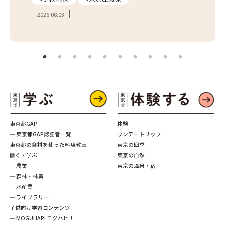
2026.08.03
2026.
東京都GAP
体験
─ 東京都GAP認証者一覧
ワンデートリップ
東京都の食材を使った料理教室
東京の四季
働く・学ぶ
東京の自然
─ 農業
東京の温泉・宿
─ 森林・林業
─ 水産業
─ ライブラリー
子供向け学習コンテンツ
─ MOGUHAPI モグハピ！