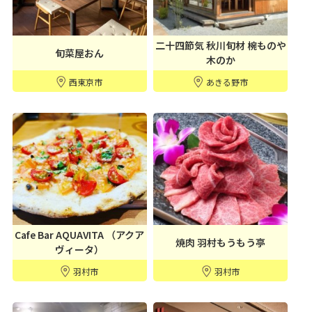
二十四節気 秋川旬材 椀ものや
旬菜屋おん
木のか
西東京市
あきる野市
Cafe Bar AQUAVITA （アクア
焼肉 羽村もうもう亭
ヴィータ）
羽村市
羽村市