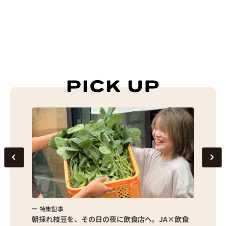
特集記事
特集
繁昌農園
朝採れ枝豆を、その日の夜に飲食店へ。JA×飲食
農家さ