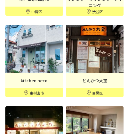
ニング
中野区
渋谷区
kitchen neco
とんかつ大宝
東村山市
目黒区