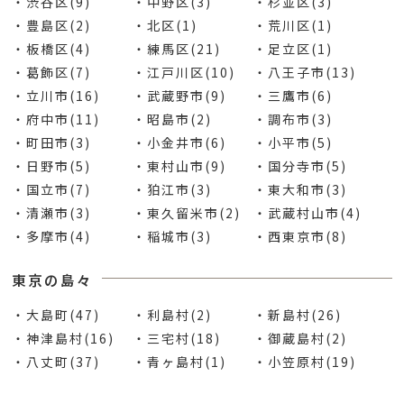
・渋谷区(9)
・中野区(3)
・杉並区(3)
・豊島区(2)
・北区(1)
・荒川区(1)
・板橋区(4)
・練馬区(21)
・足立区(1)
・葛飾区(7)
・江戸川区(10)
・八王子市(13)
・立川市(16)
・武蔵野市(9)
・三鷹市(6)
・府中市(11)
・昭島市(2)
・調布市(3)
・町田市(3)
・小金井市(6)
・小平市(5)
・日野市(5)
・東村山市(9)
・国分寺市(5)
・国立市(7)
・狛江市(3)
・東大和市(3)
・清瀬市(3)
・東久留米市(2)
・武蔵村山市(4)
・多摩市(4)
・稲城市(3)
・西東京市(8)
東京の島々
・大島町(47)
・利島村(2)
・新島村(26)
・神津島村(16)
・三宅村(18)
・御蔵島村(2)
・八丈町(37)
・青ヶ島村(1)
・小笠原村(19)