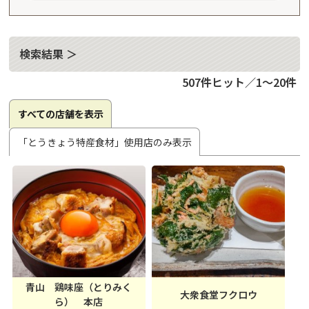
検索結果 ＞
507件ヒット／1～20件
すべての店舗を表示
「とうきょう特産食材」使用店のみ表示
青山 鶏味座（とりみく
大衆食堂フクロウ
ら） 本店