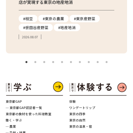
店が実現する東京の地産地消
を取材
り
#枝豆
#東京の農業
#東京産野菜
#東
#世田谷産野菜
#地産地消
#学
2026.08.07
2026.
東京都GAP
体験
─ 東京都GAP認証者一覧
ワンデートリップ
東京都の食材を使った料理教室
東京の四季
働く・学ぶ
東京の自然
─ 農業
東京の温泉・宿
─ 森林・林業