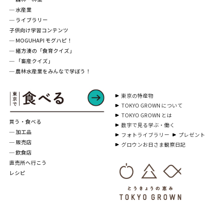
─ 水産業
─ ライブラリー
子供向け学習コンテンツ
─ MOGUHAPI モグハピ！
─ 緒方湊の「食育クイズ」
─ 「畜産クイズ」
─ 農林水産業をみんなで学ぼう！
東京の特産物
TOKYO GROWN について
TOKYO GROWN とは
買う・食べる
数字で見る学ぶ・働く
─ 加工品
フォトライブラリー
プレゼント
─ 販売店
グロウンお日さま観察日記
─ 飲食店
直売所へ行こう
レシピ