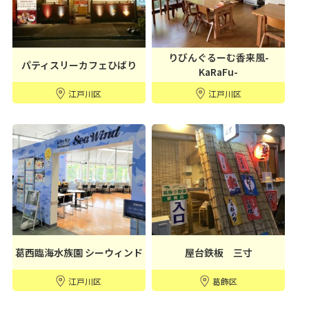
りびんぐるーむ香来風-
パティスリーカフェひばり
KaRaFu-
江戸川区
江戸川区
葛西臨海水族園 シーウィンド
屋台鉄板 三寸
江戸川区
葛飾区