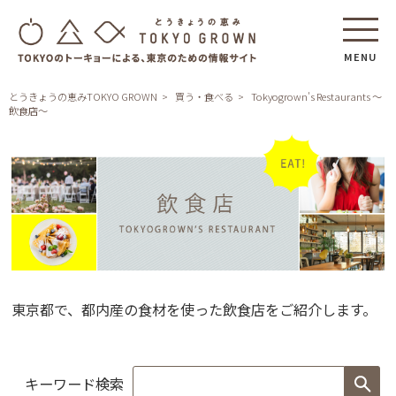
MENU
とうきょうの恵みTOKYO GROWN
買う・食べる
Tokyogrown's Restaurants ～
飲食店～
Tokyogrown's
Restaurants
東京都で、都内産の食材を使った飲食店をご紹介します。
～
飲
食
店
キーワード検索
～