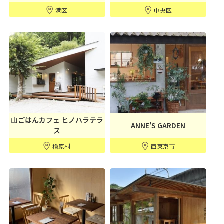
港区
中央区
山ごはんカフェ ヒノハラテラ
ANNE'S GARDEN
ス
檜原村
西東京市