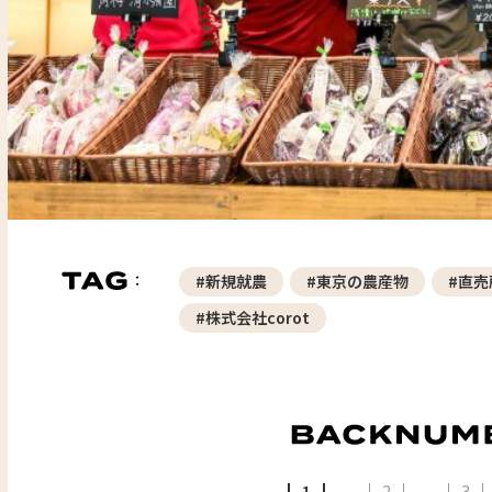
#新規就農
#東京の農産物
#直売
#株式会社corot
1
2
3