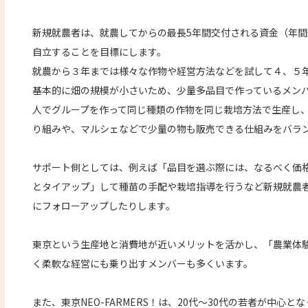
新規就農者は、就農してからの最長5年間交付される資金（年間
自立することを目標にします。
就農から３年までは様々な作物や経営方法などを試して４、５
基本的に畑の規模が小さいため、少量多品目で作っているメン
人でグループを作って同じ種類の作物を同じ栽培方法で生産し
り組みや、マルシェなどで少量の物も販売できる仕組みをバラ
サポート側としては、例えば「品目を選ぶ際には、なるべく価
とタイアップ」して種苗の手配や栽培指導を行うなど新規就農
にフォローアップしたりします。
東京という生産地と消費地が近いメリットを活かし、「農業体験
く柔軟な経営にも乗り出すメンバーも多くいます。
また、東京NEO-FARMERS！は、20代～30代の若者が中心