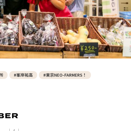
─ 水産業
─ ライブラリー
子供向け学習コンテンツ
─ MOGUHAPI モグハピ！
─ 緒方湊の「食育クイズ」
─ 「畜産クイズ」
─ 農林水産業をみんなで学ぼう！
所
#峯岸祐高
#東京NEO-FARMERS！
4