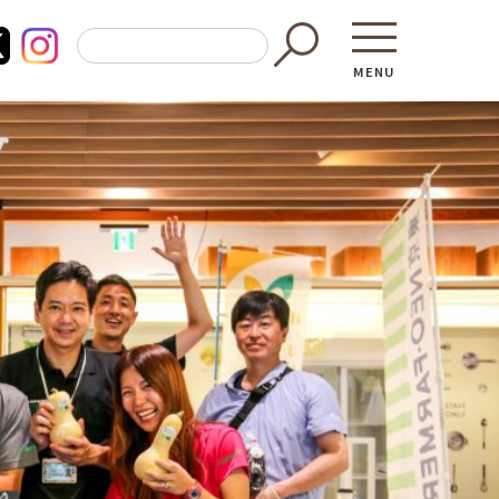
MENU
東京都GAP
買う・食べ
─ 東京都GAP認証者一覧
─ 加工品
東京都の食材を使った料理教室
─ 販売店
働く・学ぶ
─ 飲食店
─ 農業
直売所へ行
─ 森林・林業
レシピ