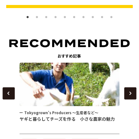
Tokyogrown's Producers ～生産者など～
トピ
～
ヤギと暮らしてチーズを作る 小さな農家の魅力
女性が
式会社
性）