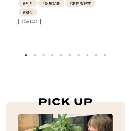
野菜
#ヤギ
#新規就農
#あきる野市
#東
#働く
#み
2020.10.22
#東
2023.