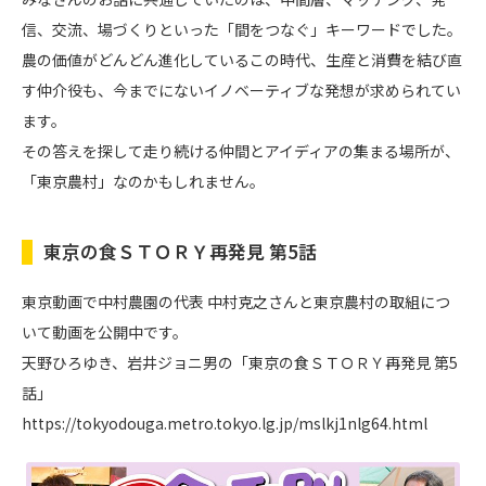
信、交流、場づくりといった「間をつなぐ」キーワードでした。
農の価値がどんどん進化しているこの時代、生産と消費を結び直
す仲介役も、今までにないイノベーティブな発想が求められてい
ます。
その答えを探して走り続ける仲間とアイディアの集まる場所が、
「東京農村」なのかもしれません。
東京の食ＳＴＯＲＹ再発見 第5話
東京動画で中村農園の代表 中村克之さんと東京農村の取組につ
いて動画を公開中です。
天野ひろゆき、岩井ジョニ男の「東京の食ＳＴＯＲＹ再発見 第5
話」
https://tokyodouga.metro.tokyo.lg.jp/mslkj1nlg64.html