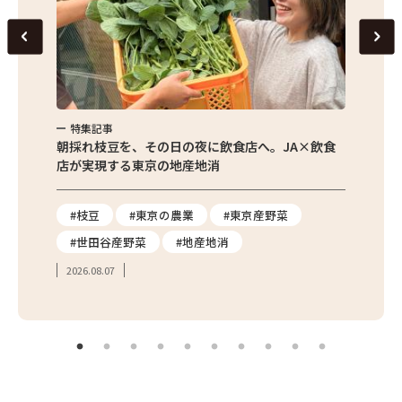
特集記事
特集
繁昌農園
朝採れ枝豆を、その日の夜に飲食店へ。JA×飲食
農家さ
店が実現する東京の地産地消
を取材
り
#枝豆
#東京の農業
#東京産野菜
#東
#世田谷産野菜
#地産地消
#学
2026.08.07
2026.