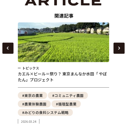
トピックス
トピ
～
カエル×ビール＝祭り？ 東京まんなか水田「 やぼ
女性農
たん」プロジェクト
える「
野菜
#東京の農業
#コミュニティ農園
#都
#農業体験農園
#循環型農業
#ア
#みどりの食料システム戦略
#東
2026.03.24
2024.