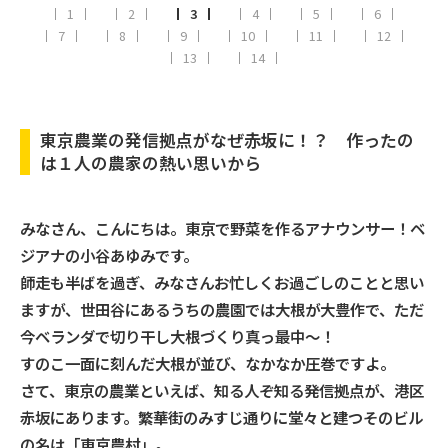
1
2
3
4
5
6
7
8
9
10
11
12
13
14
東京農業の発信拠点がなぜ赤坂に！？ 作ったの
は１人の農家の熱い思いから
みなさん、こんにちは。東京で野菜を作るアナウンサー！ベ
ジアナの小谷あゆみです。
師走も半ばを過ぎ、みなさんお忙しくお過ごしのことと思い
ますが、世田谷にあるうちの農園では大根が大豊作で、ただ
今ベランダで切り干し大根づくり真っ最中～！
すのこ一面に刻んだ大根が並び、なかなか圧巻ですよ。
さて、東京の農業といえば、知る人ぞ知る発信拠点が、港区
赤坂にあります。繁華街のみすじ通りに堂々と建つそのビル
の名は「東京農村」。