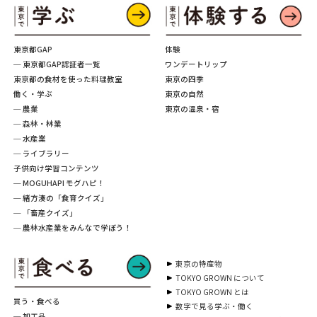
東京都GAP
体験
─ 東京都GAP認証者一覧
ワンデートリップ
東京都の食材を使った料理教室
東京の四季
働く・学ぶ
東京の自然
─ 農業
東京の温泉・宿
─ 森林・林業
─ 水産業
─ ライブラリー
子供向け学習コンテンツ
─ MOGUHAPI モグハピ！
─ 緒方湊の「食育クイズ」
─ 「畜産クイズ」
─ 農林水産業をみんなで学ぼう！
東京の特産物
TOKYO GROWN について
TOKYO GROWN とは
買う・食べる
数字で見る学ぶ・働く
─ 加工品