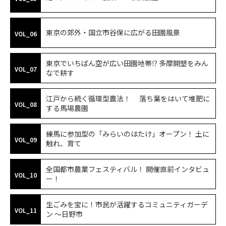
東京の郊外・国立市谷保に広がる田園風景
VOL_06
東京でいちばん空が広い田園地帯⁉ 多摩開墾をみん
VOL_07
なで耕す
江戸から続く循環型農法！ 落ち葉をはいて堆肥に
VOL_08
する馬場農園
練馬に参加型の「みらいのはたけ」オープン！ 土に
VOL_09
触れ、育て
全国都市農業フェスティバル！ 開催直前インタビュ
VOL_10
ー！
生ごみを宝に！市民が活躍するコミュニティガーデ
VOL_11
ン ～日野市