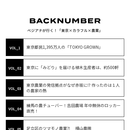
ベジアナが行く！「東京×カラフル×農業」
東京都民1,395万人の「TOKYO GROWN」
VOL_1
東京に「みどり」を届ける植木生産者は、約500軒
VOL_02
東京農業の発信拠点がなぜ赤坂に⁉ 作ったのは１人
VOL_03
の農家の熱
練馬の農チューバー！吉田農場 年中無休のロッカー
VOL_04
直売！
足立区のツマモノ農業⁈ 横山農園
VOL_05