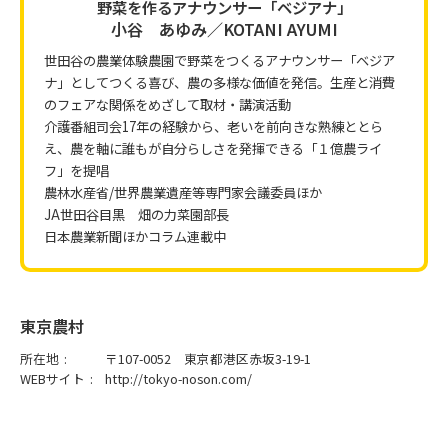
野菜を作るアナウンサー「ベジアナ」
小谷 あゆみ／KOTANI AYUMI
世田谷の農業体験農園で野菜をつくるアナウンサー「ベジア
ナ」としてつくる喜び、農の多様な価値を発信。生産と消費
のフェアな関係をめざして取材・講演活動
介護番組司会17年の経験から、老いを前向きな熟練ととら
え、農を軸に誰もが自分らしさを発揮できる「１億農ライ
フ」を提唱
農林水産省/世界農業遺産等専門家会議委員ほか
JA世田谷目黒 畑の力菜園部長
日本農業新聞ほかコラム連載中
東京農村
所在地
〒107-0052 東京都港区赤坂3-19-1
WEBサイト
http://tokyo-noson.com/