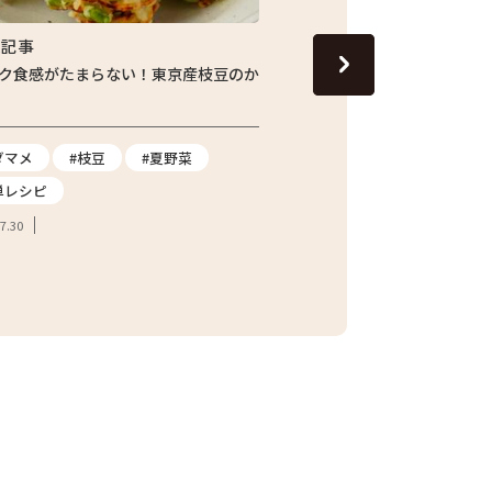
集記事
特集記事
ク食感がたまらない！東京産枝豆のか
じゅわっと旬の味わい！し
ナスの焼きびたし
ダマメ
#枝豆
#夏野菜
#ナス
#夏野菜
#
単レシピ
2026.07.24
7.30