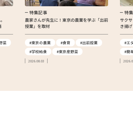
特集記事
特
へ。
農家さんが先生に！東京の農業を学ぶ「出前
サクサ
消
授業」を取材
き揚げ
野菜
#東京の農業
#食育
#出前授業
#エ
#学校給食
#東京産野菜
#簡
2026.08.03
2026.0