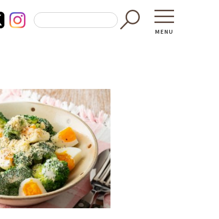
MENU
東京都GAP
買う・食べ
─ 東京都GAP認証者一覧
─ 加工品
東京都の食材を使った料理教室
─ 販売店
働く・学ぶ
─ 飲食店
─ 農業
直売所へ行
─ 森林・林業
レシピ