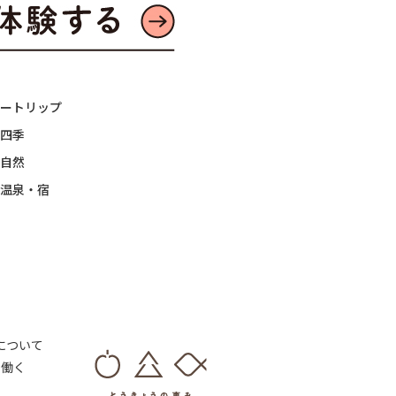
ートリップ
四季
自然
温泉・宿
 について
・働く