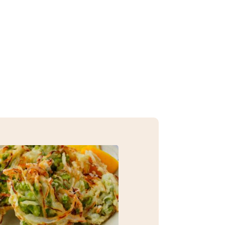
─ 水産業
─ ライブラリー
子供向け学習コンテンツ
─ MOGUHAPI モグハピ！
─ 緒方湊の「食育クイズ」
─ 「畜産クイズ」
─ 農林水産業をみんなで学ぼう！