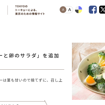
A
A
ーと卵のサラダ」を追加
ーは茎も甘いので捨てずに、召し上