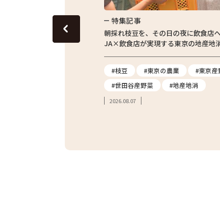
特集記事
東京の田んぼ。青梅・東京繁
朝採れ枝豆を、その日の夜に飲食店
体験をレポート
JA×飲食店が実現する東京の地産地
#農業体験
#枝豆
#東京の農業
#東京産
#親子体験
#世田谷産野菜
#地産地消
2026.08.07