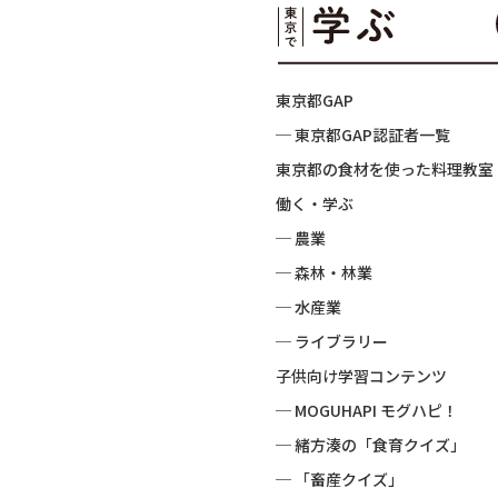
東京都GAP
─ 東京都GAP認証者一覧
東京都の食材を使った料理教室
働く・学ぶ
─ 農業
─ 森林・林業
─ 水産業
─ ライブラリー
子供向け学習コンテンツ
─ MOGUHAPI モグハピ！
─ 緒方湊の「食育クイズ」
─ 「畜産クイズ」