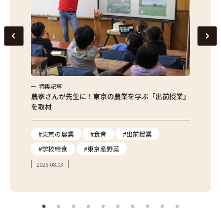
特集記事
特集
味わお
農家さんが先生に！東京の農業を学ぶ「出前授業」
サクサ
を取材
#東京の農業
#食育
#出前授業
#エ
#学校給食
#東京産野菜
#簡
2026.08.03
2026.