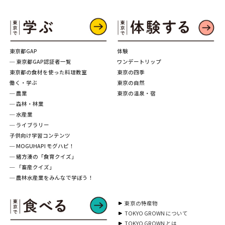
東京都GAP
体験
─ 東京都GAP認証者一覧
ワンデートリップ
東京都の食材を使った料理教室
東京の四季
働く・学ぶ
東京の自然
─ 農業
東京の温泉・宿
─ 森林・林業
─ 水産業
─ ライブラリー
子供向け学習コンテンツ
─ MOGUHAPI モグハピ！
─ 緒方湊の「食育クイズ」
─ 「畜産クイズ」
─ 農林水産業をみんなで学ぼう！
東京の特産物
TOKYO GROWN について
TOKYO GROWN とは