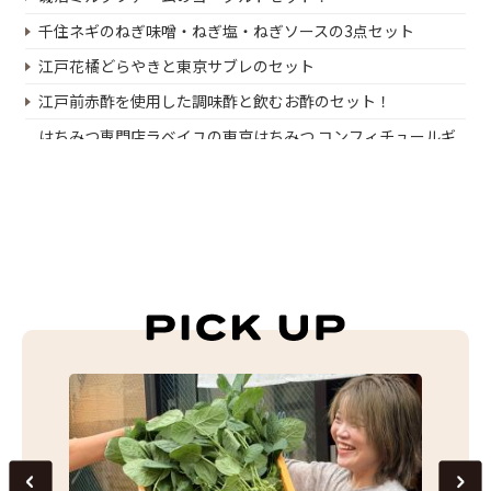
千住ネギのねぎ味噌・ねぎ塩・ねぎソースの3点セット
江戸花橘どらやきと東京サブレのセット
江戸前赤酢を使用した調味酢と飲むお酢のセット！
はちみつ専門店ラベイユの東京はちみつ コンフィチュールギ
フト
秋川牛カルビ500g！
東京産のイチゴ！
八丈島応援プレゼントキャンペーン第3弾
八丈島応援プレゼントキャンペーン第2弾
八丈島・青ヶ島応援プレゼントキャンペーン
東京発銘柄豚 TOKYO X しゃぶしゃぶセット
八丈島産有機レモン黒酢と万能調味料のセット
おつかれさまカレーセット
フロマージュ・デュ・テロワールのチーズセット