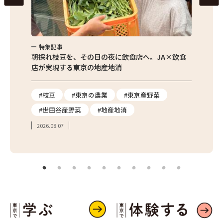
東京の老舗メーカー・トキハソースの厳選ソースセット
大多摩ハムのMATOIプレミアム TOKYO X桜燻ハム6品詰合せ
風の散歩道 レモンケーキ
特集記事
特集
清水牧場 WESTLAND FARMの季節の絶品ジェラート
繁昌農園
朝採れ枝豆を、その日の夜に飲食店へ。JA×飲食
農家さ
店が実現する東京の地産地消
を取材
り
#枝豆
#東京の農業
#東京産野菜
#東
#世田谷産野菜
#地産地消
#学
2026.08.07
2026.