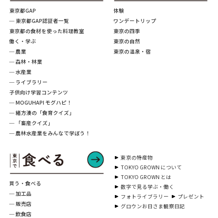
東京都GAP
体験
─ 東京都GAP認証者一覧
ワンデートリップ
東京都の食材を使った料理教室
東京の四季
働く・学ぶ
東京の自然
─ 農業
東京の温泉・宿
─ 森林・林業
─ 水産業
─ ライブラリー
子供向け学習コンテンツ
─ MOGUHAPI モグハピ！
─ 緒方湊の「食育クイズ」
─ 「畜産クイズ」
─ 農林水産業をみんなで学ぼう！
東京の特産物
TOKYO GROWN について
TOKYO GROWN とは
買う・食べる
数字で見る学ぶ・働く
─ 加工品
フォトライブラリー
プレゼント
─ 販売店
グロウンお日さま観察日記
─ 飲食店