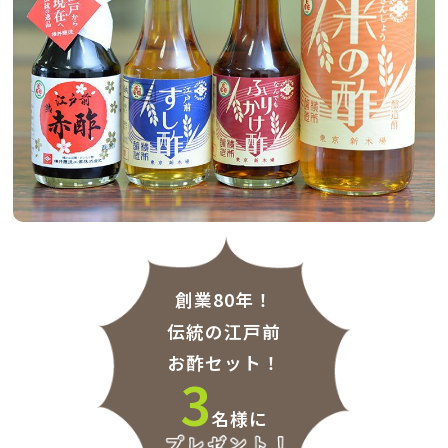
創業80年！
伝統の江戸前
お酢セット！
3
名様に