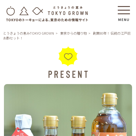
MENU
とうきょうの恵みTOKYO GROWN
東京からの贈り物
創業80年！ 伝統の江戸前
お酢セット！