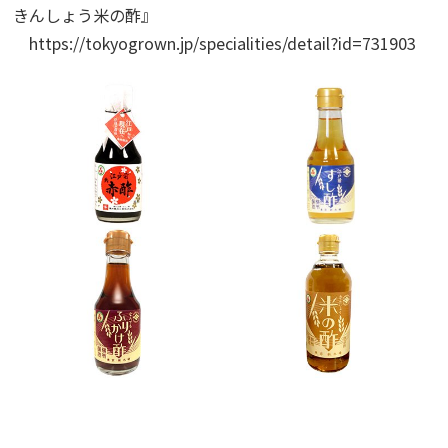
きんしょう米の酢』
https://tokyogrown.jp/specialities/detail?id=731903