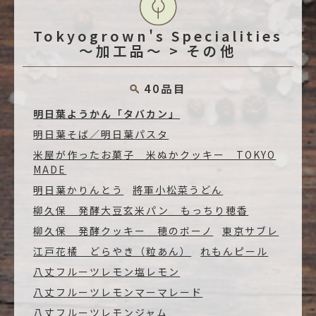
Tokyogrown's Specialities
～加工品～ > その他
40品目
明日葉ようかん「タバカン」
明日葉そば／明日葉パスタ
米屋が作ったお菓子 米ぬかクッキー TOKYO
MADE
明日葉かりんとう
將軍小松菜うどん
柳久保 発酵大豆玄米パン もっちり穂香
柳久保 発酵クッキー 穂のボーノ
東京サブレ
江戸花橘 どらやき（粒あん）
れもんピール
八丈フルーツレモン塩レモン
八丈フルーツレモンマーマレード
八丈フルーツレモンジャム