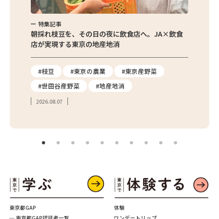
特集記事
特集
繁昌農園
朝採れ枝豆を、その日の夜に飲食店へ。JA×飲食
農家さ
店が実現する東京の地産地消
を取材
り
#枝豆
#東京の農業
#東京産野菜
#東
#世田谷産野菜
#地産地消
#学
2026.08.07
2026.
東京都GAP
体験
─ 東京都GAP認証者一覧
ワンデートリップ