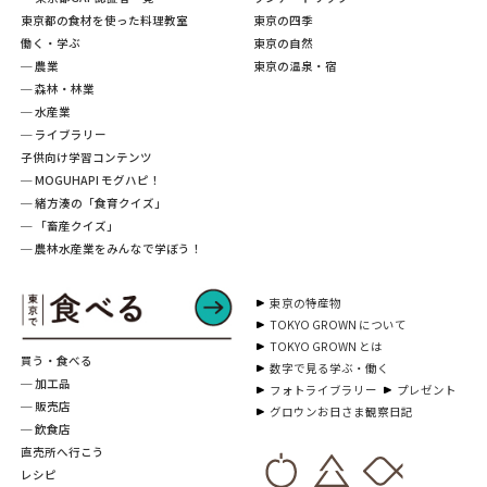
東京都の食材を使った料理教室
東京の四季
働く・学ぶ
東京の自然
─ 農業
東京の温泉・宿
─ 森林・林業
─ 水産業
─ ライブラリー
子供向け学習コンテンツ
─ MOGUHAPI モグハピ！
─ 緒方湊の「食育クイズ」
─ 「畜産クイズ」
─ 農林水産業をみんなで学ぼう！
東京の特産物
TOKYO GROWN について
TOKYO GROWN とは
買う・食べる
数字で見る学ぶ・働く
─ 加工品
フォトライブラリー
プレゼント
─ 販売店
グロウンお日さま観察日記
─ 飲食店
直売所へ行こう
レシピ