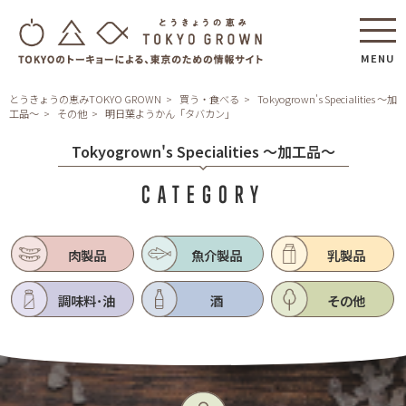
MENU
とうきょうの恵みTOKYO GROWN
買う・食べる
Tokyogrown's Specialities ～加
工品～
その他
明日葉ようかん「タバカン」
Tokyogrown's Specialities ～加工品～
CATEGORY
肉製品
魚介製品
乳製品
調味料･油
酒
その他