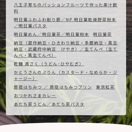
八王子育ちのパッションフルーツで作った果汁飲
料
明日葉ふわふわ削り節／NP 明日葉乾燥野菜粉末
／明日葉パスタ
明日葉めん／明日葉茶／明日葉粉末
明日葉茶
納豆（遊作納豆・ひきわり納豆・多磨納豆・黒豆
納豆・武蔵府中納豆 けやき）／生てんぺ（生て
んぺ・黒生てんぺ）
乾麺 満さく（うどん･ひやむぎ）
かとうさんのぷりん（カスタード・なめらか・ジ
ャージー）
原宿はちみつ ／ 原宿はちみつプリン
東京紅茶
おつかれさまカレー
あだち菜うどん／あだち菜パスタ