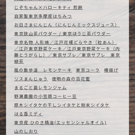
じぞちゃん×ハローキティ 煎餅
自家製東京多摩産はちみつ
お日さまにんじん（にんじんミックスジュース）
東京狭山茶パウダー / 東京ほうじ茶パウダー
東京名物 人形焼／江戸花橘どらやき（粒あん）
／江戸東京野菜ケーキ／江戸東京野菜ケーキ（内
藤とうがらし）／東京サブレ／東京サブレ 東京
緑茶
風の散歩道 レモンケーキ
東京コーラ
椿揚げ
リスまんじゅう
夜明の森の百花蜜
まるごと島レモンジャム
野瀬農園の小笠原コーヒー豆
原木シイタケの干しシイタケと粉末シイタケ
はる香ミディ
東京産 ひのき精油(エッセンシャルオイル)
山のしおり