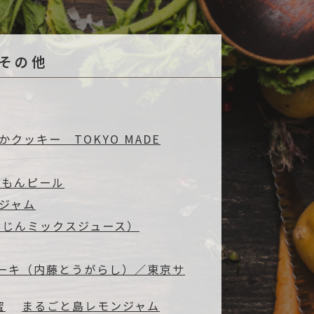
─ 水産業
─ ライブラリー
子供向け学習コンテンツ
> その他
─ MOGUHAPI モグハピ！
─ 緒方湊の「食育クイズ」
─ 「畜産クイズ」
─ 農林水産業をみんなで学ぼう！
クッキー TOKYO MADE
れもんピール
ジャム
んじんミックスジュース）
ーキ（内藤とうがらし）／東京サ
蜜
まるごと島レモンジャム