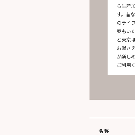
ら生産
す。昔
のライ
案もい
と東京
お湯さ
が楽し
ご利用
名称