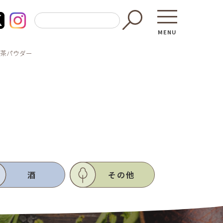
MENU
じ茶パウダー
東京都GAP
買う・食べ
─ 東京都GAP認証者一覧
─ 加工品
酒
その他
東京都の食材を使った料理教室
─ 販売店
働く・学ぶ
─ 飲食店
─ 農業
直売所へ行
─ 森林・林業
レシピ