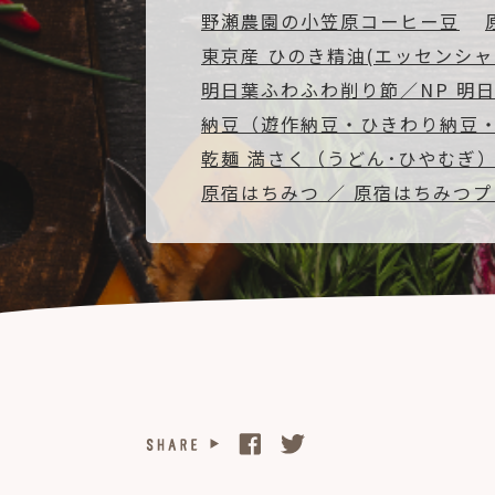
野瀬農園の小笠原コーヒー豆
東京産 ひのき精油(エッセンシャ
明日葉ふわふわ削り節／NP 明
納豆（遊作納豆・ひきわり納豆
乾麺 満さく（うどん･ひやむぎ
原宿はちみつ ／ 原宿はちみつ