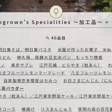
ogrown's Specialities ～加工品～ 
40品目
明日葉そば／明日葉パスタ
米屋が作ったお菓子 米ぬか
うどん
柳久保 発酵大豆玄米パン もっちり穂香
ーノ
東京サブレ
江戸花橘 どらやき（粒あん）
八丈フルーツレモンマーマレード
八丈フルーツレモン
自家製東京多摩産はちみつ
お日さまにんじん（に
じ茶パウダー
らやき（粒あん）／江戸東京野菜ケーキ／江戸東京野菜ケ
京コーラ
椿揚げ
リスまんじゅう
夜明の森の百花