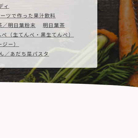
ディ
ルーツで作った果汁飲料
茶／明日葉粉末
明日葉茶
んぺ（生てんぺ・黒生てんぺ）
ージー）
ん／あだち菜パスタ