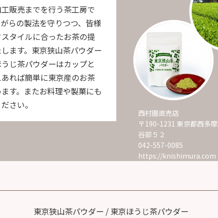
加工販売までを行う茶工房で
ながらの製法を守りつつ、皆様
フスタイルに合ったお茶の提
たします。東京狭山茶パウダー
ほうじ茶パウダーはカップと
えあれば簡単に東京産のお茶
めます。またお料理や製菓にも
ください。
西村園直売店
〒190-1231 東京都西
谷部５２
042-557-0085
https://knishimura.com
東京狭山茶パウダー / 東京ほうじ茶パウダー