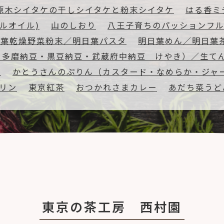
原木シイタケの干しシイタケと粉末シイタケ
はる香ミ
ルオイル)
山のしおり
八王子育ちのパッションフ
日葉乾燥野菜粉末／明日葉パスタ
明日葉めん／明日葉
・多磨納豆・黒豆納豆・武蔵府中納豆 けやき）／生て
）
かとうさんのぷりん（カスタード・なめらか・ジャ
プリン
東京紅茶
おつかれさまカレー
あだち菜うど
東京の茶工房 西村園