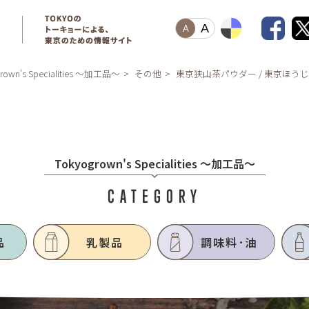
A
A
grown's Specialities ～加工品～
その他
東京狭山茶パウダー / 東京ほう
Tokyogrown's Specialities ～加工品～
CATEGORY
品
乳製品
調味料･油