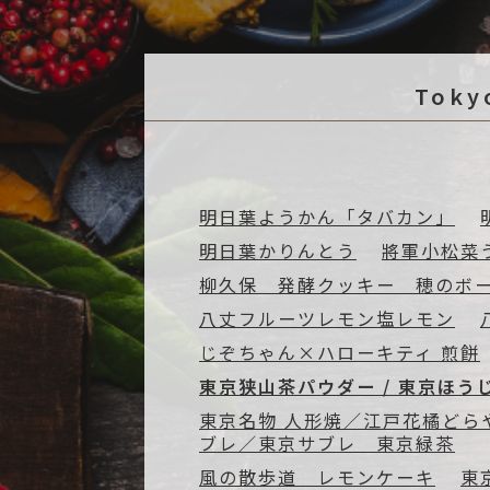
Toky
明日葉ようかん「タバカン」
明日葉かりんとう
將軍小松菜
柳久保 発酵クッキー 穂のボ
八丈フルーツレモン塩レモン
じぞちゃん×ハローキティ 煎餅
東京狭山茶パウダー / 東京ほう
東京名物 人形焼／江戸花橘ど
ブレ／東京サブレ 東京緑茶
風の散歩道 レモンケーキ
東