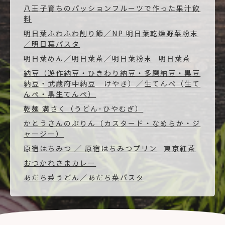
八王子育ちのパッションフルーツで作った果汁飲
料
明日葉ふわふわ削り節／NP 明日葉乾燥野菜粉末
／明日葉パスタ
明日葉めん／明日葉茶／明日葉粉末
明日葉茶
納豆（遊作納豆・ひきわり納豆・多磨納豆・黒豆
納豆・武蔵府中納豆 けやき）／生てんぺ（生て
んぺ・黒生てんぺ）
乾麺 満さく（うどん･ひやむぎ）
かとうさんのぷりん（カスタード・なめらか・ジ
ャージー）
原宿はちみつ ／ 原宿はちみつプリン
東京紅茶
おつかれさまカレー
あだち菜うどん／あだち菜パスタ