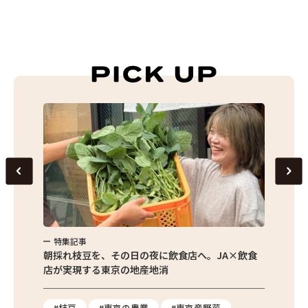
特集記事
特集
繁昌農園
朝採れ枝豆を、その日の夜に飲食店へ。JA×飲食
農家さ
店が実現する東京の地産地消
を取材
り
#枝豆
#東京の農業
#東京産野菜
#東