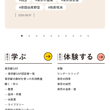
#世田谷産野菜
#地産地消
#学
2026.08.07
2026.
東京都GAP
体験
─ 東京都GAP認証者一覧
ワンデートリップ
東京都の食材を使った料理教室
東京の四季
働く・学ぶ
東京の自然
─ 農業
東京の温泉・宿
─ 森林・林業
─ 水産業
─ ライブラリー
子供向け学習コンテンツ