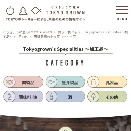
MENU
とうきょうの恵みTOKYO GROWN
買う・食べる
Tokyogrown's Specialities ～加
工品～
その他
野瀬農園の小笠原コーヒー豆
Tokyogrown's Specialities ～加工品～
CATEGORY
肉製品
魚介製品
乳製品
調味料･油
酒
その他