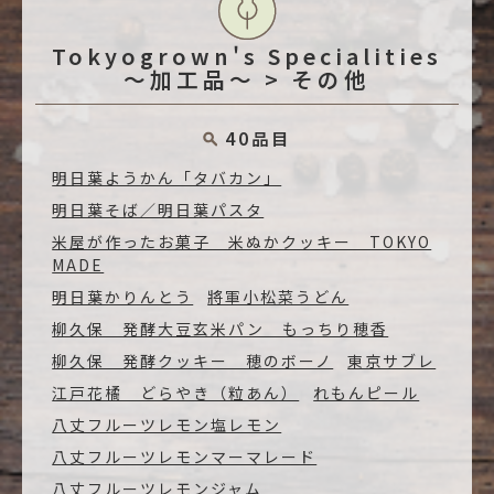
Tokyogrown's Specialities
～加工品～ > その他
40品目
明日葉ようかん「タバカン」
明日葉そば／明日葉パスタ
米屋が作ったお菓子 米ぬかクッキー TOKYO
MADE
明日葉かりんとう
將軍小松菜うどん
柳久保 発酵大豆玄米パン もっちり穂香
柳久保 発酵クッキー 穂のボーノ
東京サブレ
江戸花橘 どらやき（粒あん）
れもんピール
八丈フルーツレモン塩レモン
八丈フルーツレモンマーマレード
八丈フルーツレモンジャム