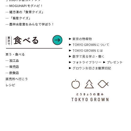
─ MOGUHAPI モグハピ！
─ 緒方湊の「食育クイズ」
─ 「畜産クイズ」
─ 農林水産業をみんなで学ぼう！
東京の特産物
TOKYO GROWN について
TOKYO GROWN とは
買う・食べる
数字で見る学ぶ・働く
─ 加工品
フォトライブラリー
プレゼント
─ 販売店
グロウンお日さま観察日記
─ 飲食店
直売所へ行こう
レシピ