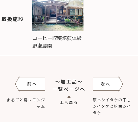
取扱施設
コーヒー収穫焙煎体験
野瀬農園
～加工品～
前へ
次へ
一覧ページへ
まるごと島レモンジ
原木シイタケの干し
上へ戻る
ャム
シイタケと粉末シイ
タケ