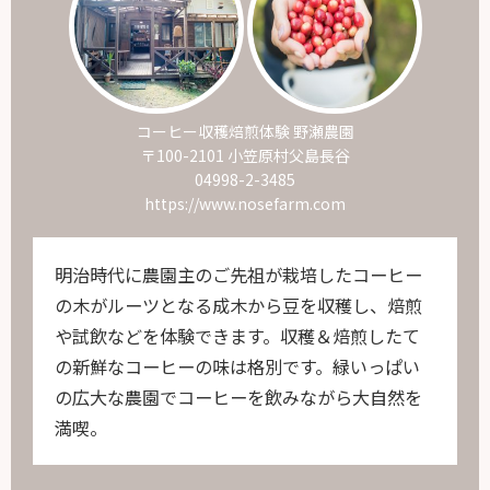
コーヒー収穫焙煎体験 野瀬農園
〒100-2101 小笠原村父島長谷
04998-2-3485
https://www.nosefarm.com
明治時代に農園主のご先祖が栽培したコーヒー
の木がルーツとなる成木から豆を収穫し、焙煎
や試飲などを体験できます。収穫＆焙煎したて
の新鮮なコーヒーの味は格別です。緑いっぱい
の広大な農園でコーヒーを飲みながら大自然を
満喫。