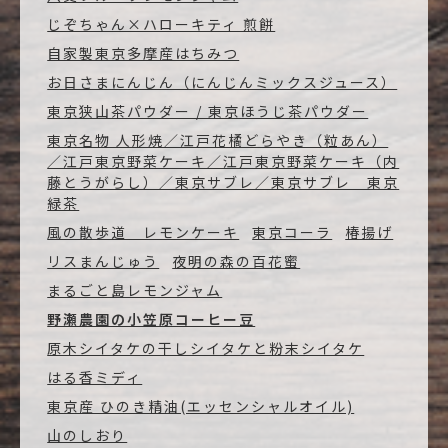
じぞちゃん×ハローキティ 煎餅
自家製東京多摩産はちみつ
お日さまにんじん（にんじんミックスジュース）
東京狭山茶パウダー / 東京ほうじ茶パウダー
東京名物 人形焼／江戸花橘どらやき（粒あん）
／江戸東京野菜ケーキ／江戸東京野菜ケーキ（内
藤とうがらし）／東京サブレ／東京サブレ 東京
緑茶
風の散歩道 レモンケーキ
東京コーラ
椿揚げ
リスまんじゅう
夜明の森の百花蜜
まるごと島レモンジャム
野瀬農園の小笠原コーヒー豆
原木シイタケの干しシイタケと粉末シイタケ
はる香ミディ
東京産 ひのき精油(エッセンシャルオイル)
山のしおり