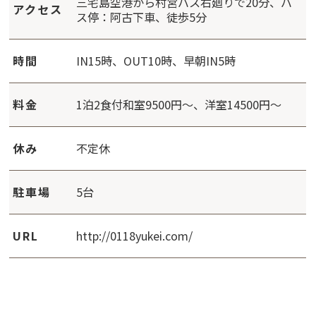
三宅島空港から村営バス右廻りで20分、バ
アクセス
ス停：阿古下車、徒歩5分
時間
IN15時、OUT10時、早朝IN5時
料金
1泊2食付和室9500円～、洋室14500円～
休み
不定休
駐車場
5台
URL
http://0118yukei.com/