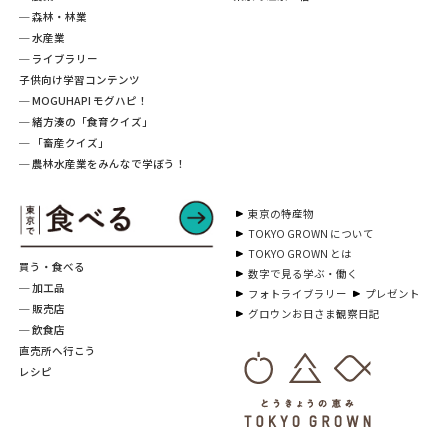
─ 森林・林業
─ 水産業
─ ライブラリー
子供向け学習コンテンツ
─ MOGUHAPI モグハピ！
─ 緒方湊の「食育クイズ」
─ 「畜産クイズ」
─ 農林水産業をみんなで学ぼう！
東京の特産物
TOKYO GROWN について
TOKYO GROWN とは
買う・食べる
数字で見る学ぶ・働く
─ 加工品
フォトライブラリー
プレゼント
─ 販売店
グロウンお日さま観察日記
─ 飲食店
直売所へ行こう
レシピ