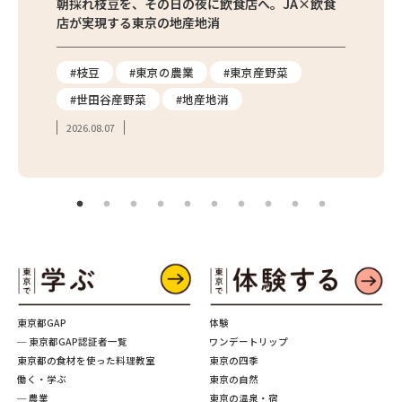
繁昌農園
朝採れ枝豆を、その日の夜に飲食店へ。JA×飲食
農家さ
店が実現する東京の地産地消
を取材
り
#枝豆
#東京の農業
#東京産野菜
#東
#世田谷産野菜
#地産地消
#学
2026.08.07
2026.
東京都GAP
体験
─ 東京都GAP認証者一覧
ワンデートリップ
東京都の食材を使った料理教室
東京の四季
働く・学ぶ
東京の自然
─ 農業
東京の温泉・宿