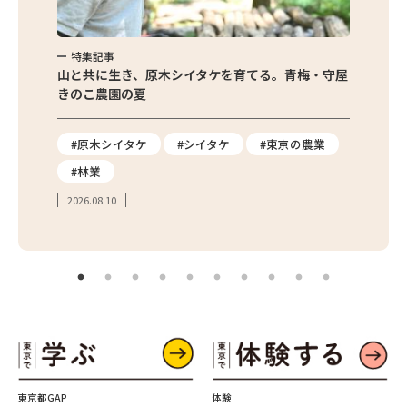
特集記事
特集
び方と保
山と共に生き、原木シイタケを育てる。青梅・守屋
朝採れ
きのこ農園の夏
店が実
#原木シイタケ
#シイタケ
#東京の農業
#枝
#林業
#世
2026.08.10
2026.
東京都GAP
体験