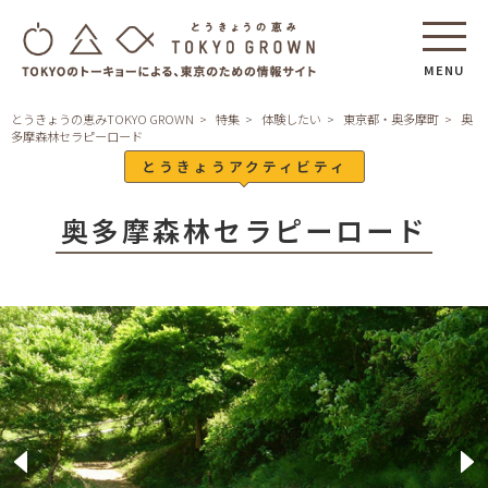
MENU
とうきょうの恵みTOKYO GROWN
特集
体験したい
東京都・奥多摩町
奥
多摩森林セラピーロード
とうきょうアクティビティ
奥多摩森林セラピーロード