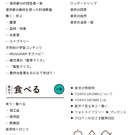
─ 東京都GAP認証者一覧
ワンデートリップ
東京都の食材を使った料理教室
東京の四季
働く・学ぶ
東京の自然
─ 農業
東京の温泉・宿
─ 森林・林業
─ 水産業
─ ライブラリー
子供向け学習コンテンツ
─ MOGUHAPI モグハピ！
─ 緒方湊の「食育クイズ」
─ 「畜産クイズ」
─ 農林水産業をみんなで学ぼう！
東京の特産物
TOKYO GROWN について
TOKYO GROWN とは
買う・食べる
数字で見る学ぶ・働く
─ 加工品
フォトライブラリー
プレゼント
─ 販売店
グロウンお日さま観察日記
─ 飲食店
直売所へ行こう