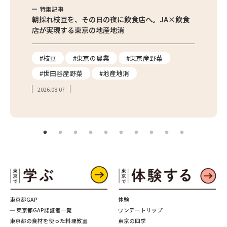
特集記事
特集
繁昌農園
朝採れ枝豆を、その日の夜に飲食店へ。JA×飲食
農家さ
店が実現する東京の地産地消
を取材
り
#枝豆
#東京の農業
#東京産野菜
#東
#世田谷産野菜
#地産地消
#学
2026.08.07
2026.
東京都GAP
体験
─ 東京都GAP認証者一覧
ワンデートリップ
東京都の食材を使った料理教室
東京の四季