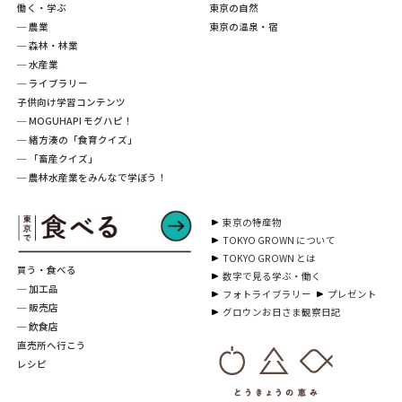
働く・学ぶ
東京の自然
─ 農業
東京の温泉・宿
─ 森林・林業
─ 水産業
─ ライブラリー
子供向け学習コンテンツ
─ MOGUHAPI モグハピ！
─ 緒方湊の「食育クイズ」
─ 「畜産クイズ」
─ 農林水産業をみんなで学ぼう！
東京の特産物
TOKYO GROWN について
TOKYO GROWN とは
買う・食べる
数字で見る学ぶ・働く
─ 加工品
フォトライブラリー
プレゼント
─ 販売店
グロウンお日さま観察日記
─ 飲食店
直売所へ行こう
レシピ