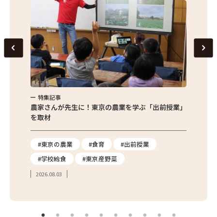
特集記事
特集
味わお
農家さんが先生に！東京の農業を学ぶ「出前授業」
サクサ
を取材
#東京の農業
#食育
#出前授業
#エ
#学校給食
#東京産野菜
#簡
2026.08.03
2026.