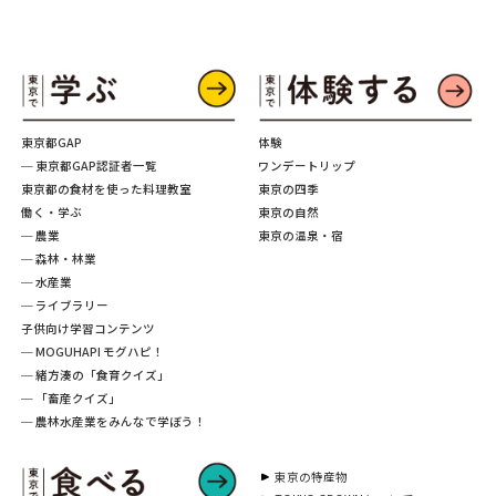
東京都GAP
体験
─ 東京都GAP認証者一覧
ワンデートリップ
東京都の食材を使った料理教室
東京の四季
働く・学ぶ
東京の自然
─ 農業
東京の温泉・宿
─ 森林・林業
─ 水産業
─ ライブラリー
子供向け学習コンテンツ
─ MOGUHAPI モグハピ！
─ 緒方湊の「食育クイズ」
─ 「畜産クイズ」
─ 農林水産業をみんなで学ぼう！
東京の特産物