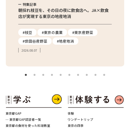
特集記事
特集
繁昌農園
朝採れ枝豆を、その日の夜に飲食店へ。JA×飲食
農家さ
店が実現する東京の地産地消
を取材
り
#枝豆
#東京の農業
#東京産野菜
#東
#世田谷産野菜
#地産地消
#学
2026.08.07
2026.
東京都GAP
体験
─ 東京都GAP認証者一覧
ワンデートリップ
東京都の食材を使った料理教室
東京の四季