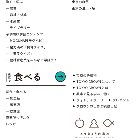
働く・学ぶ
東京の自然
─ 農業
東京の温泉・宿
─ 森林・林業
─ 水産業
─ ライブラリー
子供向け学習コンテンツ
─ MOGUHAPI モグハピ！
─ 緒方湊の「食育クイズ」
─ 「畜産クイズ」
─ 農林水産業をみんなで学ぼう！
東京の特産物
TOKYO GROWN について
TOKYO GROWN とは
買う・食べる
数字で見る学ぶ・働く
─ 加工品
フォトライブラリー
プレゼント
─ 販売店
グロウンお日さま観察日記
─ 飲食店
直売所へ行こう
レシピ