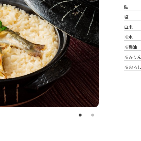
鮎
塩
白米
※水
※醤油
※みり
※おろ