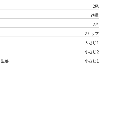
2尾
─ 水産業
─ ライブラリー
適量
子供向け学習コンテンツ
2合
─ MOGUHAPI モグハピ！
2カップ
─ 緒方湊の「食育クイズ」
大さじ1
─ 「畜産クイズ」
ん
小さじ2
─ 農林水産業をみんなで学ぼう！
し生姜
小さじ1