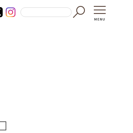
MENU
東京都GAP
買う・食べ
─ 東京都GAP認証者一覧
─ 加工品
東京都の食材を使った料理教室
─ 販売店
働く・学ぶ
─ 飲食店
─ 農業
直売所へ行
─ 森林・林業
レシピ