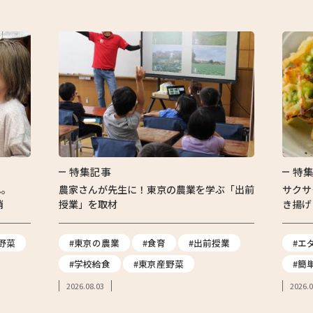
特集記事
特
へ。
農家さんが先生に！東京の農業を学ぶ「出前
サクサ
消
授業」を取材
き揚げ
野菜
#東京の農業
#食育
#出前授業
#エ
#学校給食
#東京産野菜
#簡
2026.08.03
2026.0