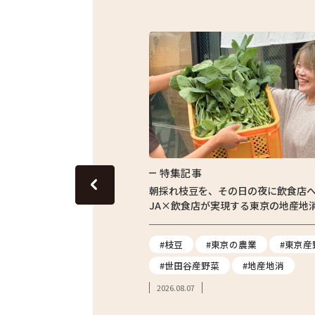
特集記事
東京の田んぼ。青梅・東京繁
朝採れ枝豆を、その日の夜に飲食店
体験をレポート
JA×飲食店が実現する東京の地産地
#農業体験
#枝豆
#東京の農業
#東京産
#親子体験
#世田谷産野菜
#地産地消
2026.08.07