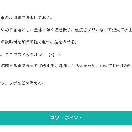
白米の水加減で浸水しておく。
てぬめりを落とし、全体に薄く塩を振り、魚焼きグリルなどで強火で表
※の調味料を加えて軽く混ぜ、鮎をのせる。
は、ここでスイッチオン！【5】へ
沸騰するまで強火で加熱する。沸騰したら火を弱め、中火で10～12分
シソ、タデなどを添える。