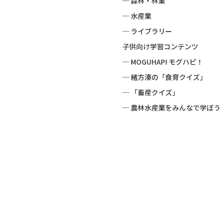
─ 森林・林業
─ 水産業
─ ライブラリー
子供向け学習コンテンツ
─ MOGUHAPI モグハピ！
─ 緒方湊の「食育クイズ」
─ 「畜産クイズ」
─ 農林水産業をみんなで学ぼう