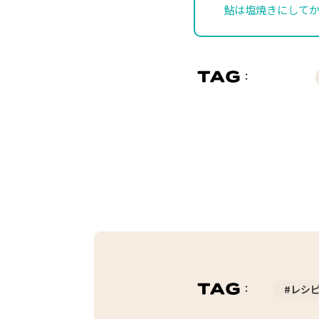
鮎は塩焼きにして
#レシ