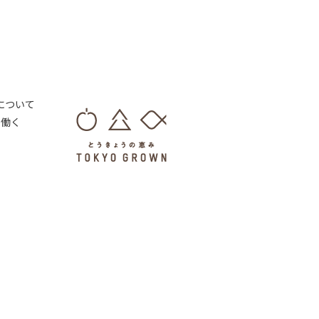
 について
・働く