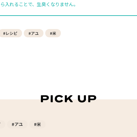
から入れることで、生臭くなりません。
#レシピ
#アユ
#米
ピ
#アユ
#米