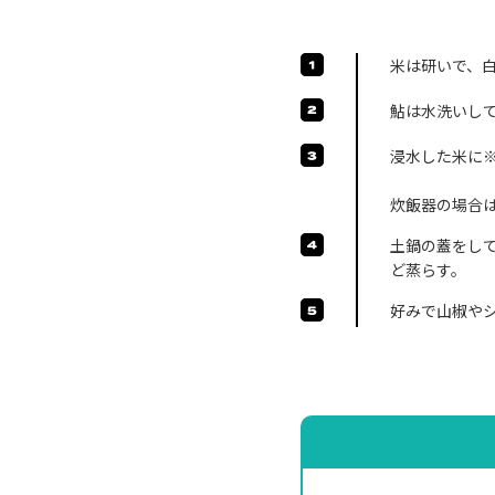
米は研いで、
鮎は水洗いし
浸水した米に
炊飯器の場合
土鍋の蓋をして
ど蒸らす。
好みで山椒や