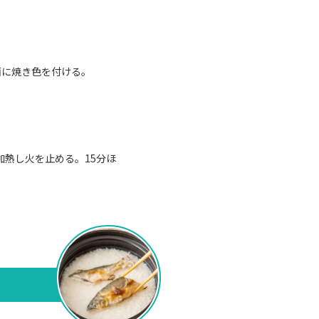
面に焼き色を付ける。
加熱し火を止める。15分ほ