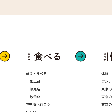
買う・食べる
体験
─ 加工品
ワンデ
─ 販売店
東京の
─ 飲食店
東京の
直売所へ行こう
東京の