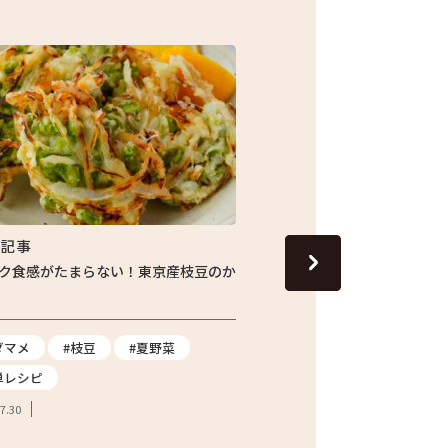
集記事
特集記事
ク食感がたまらない！東京産枝豆のか
じゅわっと旬の味わい！し
ナスの焼きびたし
ダマメ
#枝豆
#夏野菜
#ナス
#夏野菜
#
単レシピ
2026.07.24
7.30