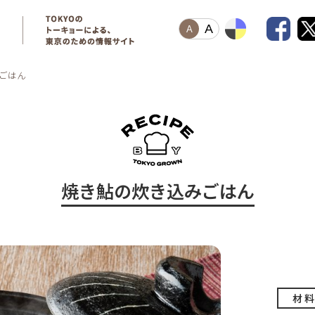
A
A
ごはん
焼き鮎の炊き込みごはん
材 料